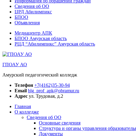
Информация об обращении граждан
Сведения об ОО
ЦРД Абилимпикс
БПОО
Объявления
Медиацентр АПК
БПОО Амурская область
РЦД “Абилимпикс” Амурская область
ГПОАУ АО
Амурский педагогический колледж
Телефон
+7(4162)35-30-94
Email
blg_prof_apk@obramur.ru
Адрес
ул. Трудовая, д.2
Главная
О колледже
Сведения об ОО
Основные сведения
Структура и органы управления образователь
Документы