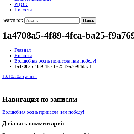
РЦОЭ
Новости
Search for:
1a4708a5-4f89-4fca-ba25-f9a76
Главная
Новости
Волшебная осень принесла нам победу!
1a4708a5-4f89-4fca-ba25-f9a769f4d3c3
12.10.2025
admin
Навигация по записям
Волшебная осень принесла нам победу!
Добавить комментарий