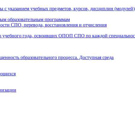
ы с указанием учебных предметов, курсов, дисциплин (модулей
мым образовательным программам
ости СПО, перевода, восстановления и отчисления
о учебного года, освоивших ОПОП СПО по каждой специально
щенность образовательного процесса. Доступная среда
ающихся
анизации