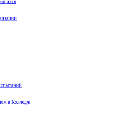
ающихся
анизации
испытаний
мом в Колледж