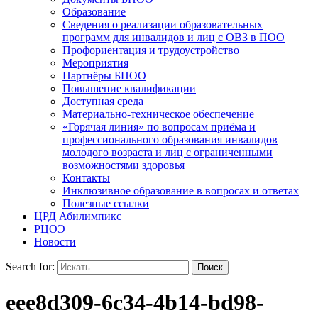
Образование
Сведения о реализации образовательных
программ для инвалидов и лиц с ОВЗ в ПОО
Профориентация и трудоустройство
Мероприятия
Партнёры БПОО
Повышение квалификации
Доступная среда
Материально-техническое обеспечение
«Горячая линия» по вопросам приёма и
профессионального образования инвалидов
молодого возраста и лиц с ограниченными
возможностями здоровья
Контакты
Инклюзивное образование в вопросах и ответах
Полезные ссылки
ЦРД Абилимпикс
РЦОЭ
Новости
Search for:
eee8d309-6c34-4b14-bd98-