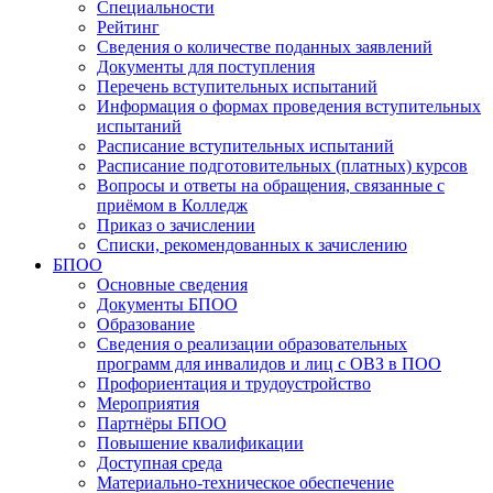
Специальности
Рейтинг
Сведения о количестве поданных заявлений
Документы для поступления
Перечень вступительных испытаний
Информация о формах проведения вступительных
испытаний
Расписание вступительных испытаний
Расписание подготовительных (платных) курсов
Вопросы и ответы на обращения, связанные с
приёмом в Колледж
Приказ о зачислении
Списки, рекомендованных к зачислению
БПОО
Основные сведения
Документы БПОО
Образование
Сведения о реализации образовательных
программ для инвалидов и лиц с ОВЗ в ПОО
Профориентация и трудоустройство
Мероприятия
Партнёры БПОО
Повышение квалификации
Доступная среда
Материально-техническое обеспечение