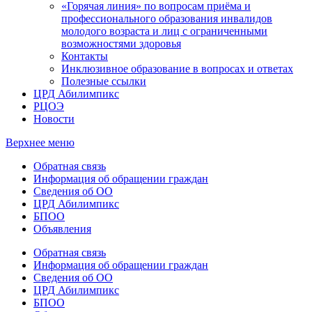
«Горячая линия» по вопросам приёма и
профессионального образования инвалидов
молодого возраста и лиц с ограниченными
возможностями здоровья
Контакты
Инклюзивное образование в вопросах и ответах
Полезные ссылки
ЦРД Абилимпикс
РЦОЭ
Новости
Верхнее меню
Обратная связь
Информация об обращении граждан
Сведения об ОО
ЦРД Абилимпикс
БПОО
Объявления
Обратная связь
Информация об обращении граждан
Сведения об ОО
ЦРД Абилимпикс
БПОО