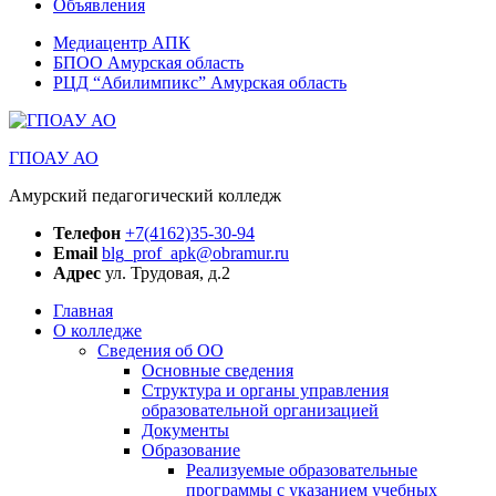
Объявления
Медиацентр АПК
БПОО Амурская область
РЦД “Абилимпикс” Амурская область
ГПОАУ АО
Амурский педагогический колледж
Телефон
+7(4162)35-30-94
Email
blg_prof_apk@obramur.ru
Адрес
ул. Трудовая, д.2
Главная
О колледже
Сведения об ОО
Основные сведения
Структура и органы управления
образовательной организацией
Документы
Образование
Реализуемые образовательные
программы с указанием учебных