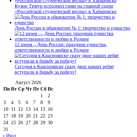
Кузин Тимур исполнил гимн на главной сцене
«Российской студенческой весны» в Хабаровске
День России в общежитии № 1: творчество и единство
12 июня – День России: праздник единства,
ответственности и любви к Родине
Сегодня в Красноярске сразу двое наших ребят
вступили в борьбу за победу!
Август 2026
Пн
Вт
Ср
Чт
Пт
Сб
Вс
1
2
3
4
5
6
7
8
9
10
11
12
13
14
15
16
17
18
19
20
21
22
23
24
25
26
27
28
29
30
31
« Июл