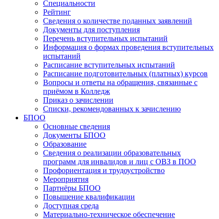
Специальности
Рейтинг
Сведения о количестве поданных заявлений
Документы для поступления
Перечень вступительных испытаний
Информация о формах проведения вступительных
испытаний
Расписание вступительных испытаний
Расписание подготовительных (платных) курсов
Вопросы и ответы на обращения, связанные с
приёмом в Колледж
Приказ о зачислении
Списки, рекомендованных к зачислению
БПОО
Основные сведения
Документы БПОО
Образование
Сведения о реализации образовательных
программ для инвалидов и лиц с ОВЗ в ПОО
Профориентация и трудоустройство
Мероприятия
Партнёры БПОО
Повышение квалификации
Доступная среда
Материально-техническое обеспечение