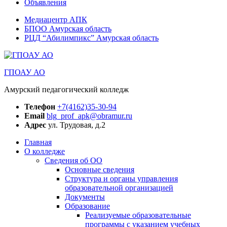
Объявления
Медиацентр АПК
БПОО Амурская область
РЦД “Абилимпикс” Амурская область
ГПОАУ АО
Амурский педагогический колледж
Телефон
+7(4162)35-30-94
Email
blg_prof_apk@obramur.ru
Адрес
ул. Трудовая, д.2
Главная
О колледже
Сведения об ОО
Основные сведения
Структура и органы управления
образовательной организацией
Документы
Образование
Реализуемые образовательные
программы с указанием учебных