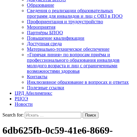
Образование
Сведения о реализации образовательных
программ для инвалидов и лиц с ОВЗ в ПОО
Профориентация и трудоустройство
Мероприятия
Партнёры БПОО
Повышение квалификации
Доступная среда
Материально-техническое обеспечение
«Горячая линия» по вопросам приёма и
профессионального образования инвалидов
молодого возраста и лиц с ограниченными
возможностями здоровья
Контакты
Инклюзивное образование в вопросах и ответах
Полезные ссылки
ЦРД Абилимпикс
РЦОЭ
Новости
Search for:
6db625fb-0c59-41e6-8669-