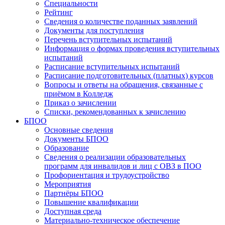
Специальности
Рейтинг
Сведения о количестве поданных заявлений
Документы для поступления
Перечень вступительных испытаний
Информация о формах проведения вступительных
испытаний
Расписание вступительных испытаний
Расписание подготовительных (платных) курсов
Вопросы и ответы на обращения, связанные с
приёмом в Колледж
Приказ о зачислении
Списки, рекомендованных к зачислению
БПОО
Основные сведения
Документы БПОО
Образование
Сведения о реализации образовательных
программ для инвалидов и лиц с ОВЗ в ПОО
Профориентация и трудоустройство
Мероприятия
Партнёры БПОО
Повышение квалификации
Доступная среда
Материально-техническое обеспечение