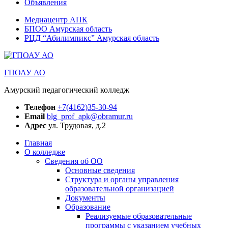
Объявления
Медиацентр АПК
БПОО Амурская область
РЦД “Абилимпикс” Амурская область
ГПОАУ АО
Амурский педагогический колледж
Телефон
+7(4162)35-30-94
Email
blg_prof_apk@obramur.ru
Адрес
ул. Трудовая, д.2
Главная
О колледже
Сведения об ОО
Основные сведения
Структура и органы управления
образовательной организацией
Документы
Образование
Реализуемые образовательные
программы с указанием учебных