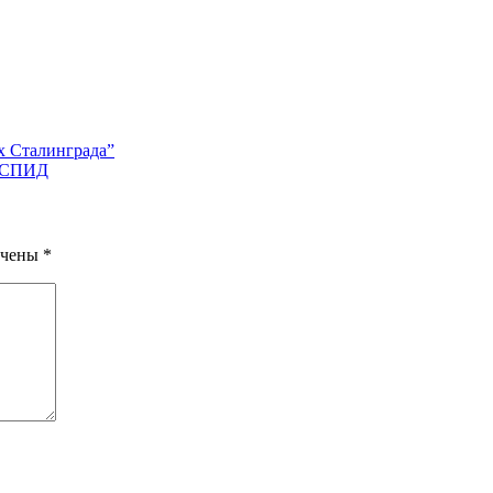
х Сталинграда”
и СПИД
ечены
*