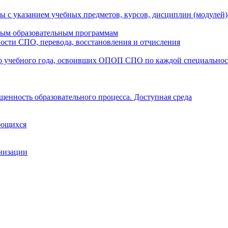
ы с указанием учебных предметов, курсов, дисциплин (модулей
мым образовательным программам
ости СПО, перевода, восстановления и отчисления
о учебного года, освоивших ОПОП СПО по каждой специально
щенность образовательного процесса. Доступная среда
ающихся
анизации