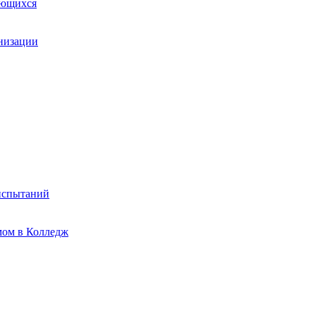
ающихся
анизации
испытаний
мом в Колледж