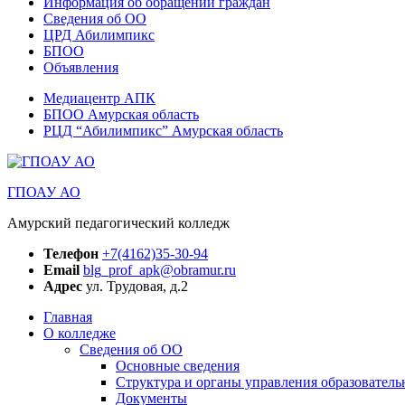
Информация об обращении граждан
Сведения об ОО
ЦРД Абилимпикс
БПОО
Объявления
Медиацентр АПК
БПОО Амурская область
РЦД “Абилимпикс” Амурская область
ГПОАУ АО
Амурский педагогический колледж
Телефон
+7(4162)35-30-94
Email
blg_prof_apk@obramur.ru
Адрес
ул. Трудовая, д.2
Главная
О колледже
Сведения об ОО
Основные сведения
Структура и органы управления образователь
Документы