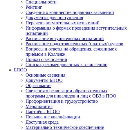
Специальности
Рейтинг
Сведения о количестве поданных заявлений
Документы для поступления
Перечень вступительных испытаний
Информация о формах проведения вступительных
испытаний
Расписание вступительных испытаний
Расписание подготовительных (платных) курсов
Вопросы и ответы на обращения, связанные с
приёмом в Колледж
Приказ о зачислении
Списки, рекомендованных к зачислению
БПОО
Основные сведения
Документы БПОО
Образование
Сведения о реализации образовательных
программ для инвалидов и лиц с ОВЗ в ПОО
Профориентация и трудоустройство
Мероприятия
Партнёры БПОО
Повышение квалификации
Доступная среда
Материально-техническое обеспечение