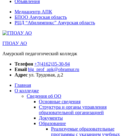
Объявления
Медиацентр АПК
БПОО Амурская область
РЦД “Абилимпикс” Амурская область
ГПОАУ АО
Амурский педагогический колледж
Телефон
+7(4162)35-30-94
Email
blg_prof_apk@obramur.ru
Адрес
ул. Трудовая, д.2
Главная
О колледже
Сведения об ОО
Основные сведения
Структура и органы управления
образовательной организацией
Документы
Образование
Реализуемые образовательные
программы с указанием учебных