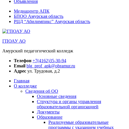
Объявления
Медиацентр АПК
БПОО Амурская область
РЦД “Абилимпикс” Амурская область
ГПОАУ АО
Амурский педагогический колледж
Телефон
+7(4162)35-30-94
Email
blg_prof_apk@obramur.ru
Адрес
ул. Трудовая, д.2
Главная
О колледже
Сведения об ОО
Основные сведения
Структура и органы управления
образовательной организацией
Документы
Образование
Реализуемые образовательные
программы с указанием учебных