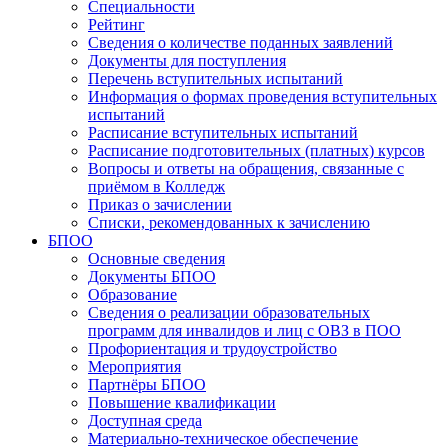
Специальности
Рейтинг
Сведения о количестве поданных заявлений
Документы для поступления
Перечень вступительных испытаний
Информация о формах проведения вступительных
испытаний
Расписание вступительных испытаний
Расписание подготовительных (платных) курсов
Вопросы и ответы на обращения, связанные с
приёмом в Колледж
Приказ о зачислении
Списки, рекомендованных к зачислению
БПОО
Основные сведения
Документы БПОО
Образование
Сведения о реализации образовательных
программ для инвалидов и лиц с ОВЗ в ПОО
Профориентация и трудоустройство
Мероприятия
Партнёры БПОО
Повышение квалификации
Доступная среда
Материально-техническое обеспечение