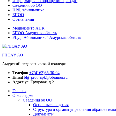
Информация об обращении граждан
Сведения об ОО
ЦРД Абилимпикс
БПОО
Объявления
Медиацентр АПК
БПОО Амурская область
РЦД “Абилимпикс” Амурская область
ГПОАУ АО
Амурский педагогический колледж
Телефон
+7(4162)35-30-94
Email
blg_prof_apk@obramur.ru
Адрес
ул. Трудовая, д.2
Главная
О колледже
Сведения об ОО
Основные сведения
Структура и органы управления образователь
Документы