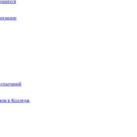
ающихся
анизации
испытаний
мом в Колледж