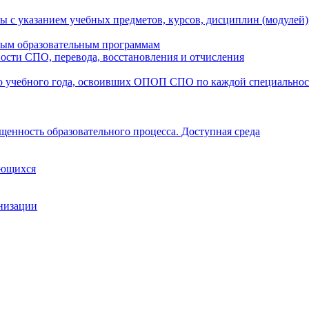
ы с указанием учебных предметов, курсов, дисциплин (модулей
мым образовательным программам
ости СПО, перевода, восстановления и отчисления
о учебного года, освоивших ОПОП СПО по каждой специально
щенность образовательного процесса. Доступная среда
ающихся
анизации