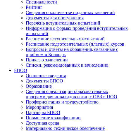
Специальности
Рейтинг
Сведения о количестве поданных заявлений
Документы для поступления
Перечень вступительных испытаний
Информация о формах проведения вступительных
испытаний
Расписание вступительных испытаний
Расписание подготовительных (платных) курсов
Вопросы и ответы на обращения, связанные с
приёмом в Колледж
Приказ о зачислении
Списки, рекомендованных к зачислению
БПОО
Основные сведения
Документы БПОО
Образование
Сведения о реализации образовательных
программ для инвалидов и лиц с ОВЗ в ПОО
Профориентация и трудоустройство
Мероприятия
Партнёры БПОО
Повышение квалификации
Доступная среда
Материально-техническое обеспечение