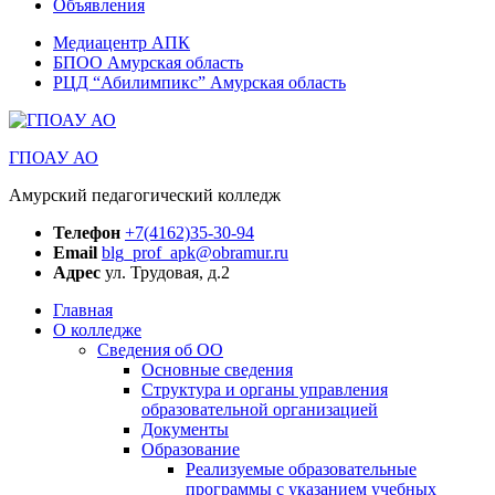
Объявления
Медиацентр АПК
БПОО Амурская область
РЦД “Абилимпикс” Амурская область
ГПОАУ АО
Амурский педагогический колледж
Телефон
+7(4162)35-30-94
Email
blg_prof_apk@obramur.ru
Адрес
ул. Трудовая, д.2
Главная
О колледже
Сведения об ОО
Основные сведения
Структура и органы управления
образовательной организацией
Документы
Образование
Реализуемые образовательные
программы с указанием учебных