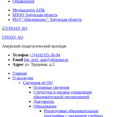
Объявления
Медиацентр АПК
БПОО Амурская область
РЦД “Абилимпикс” Амурская область
ГПОАУ АО
Амурский педагогический колледж
Телефон
+7(4162)35-30-94
Email
blg_prof_apk@obramur.ru
Адрес
ул. Трудовая, д.2
Главная
О колледже
Сведения об ОО
Основные сведения
Структура и органы управления
образовательной организацией
Документы
Образование
Реализуемые образовательные
программы с указанием учебных