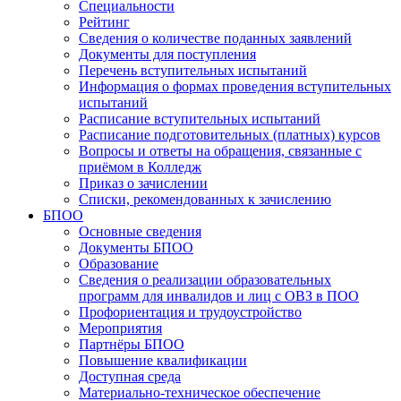
Специальности
Рейтинг
Сведения о количестве поданных заявлений
Документы для поступления
Перечень вступительных испытаний
Информация о формах проведения вступительных
испытаний
Расписание вступительных испытаний
Расписание подготовительных (платных) курсов
Вопросы и ответы на обращения, связанные с
приёмом в Колледж
Приказ о зачислении
Списки, рекомендованных к зачислению
БПОО
Основные сведения
Документы БПОО
Образование
Сведения о реализации образовательных
программ для инвалидов и лиц с ОВЗ в ПОО
Профориентация и трудоустройство
Мероприятия
Партнёры БПОО
Повышение квалификации
Доступная среда
Материально-техническое обеспечение