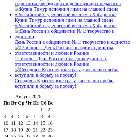
горизонты для будущих и действующих педагогов
Кузин Тимур исполнил гимн на главной сцене
«Российской студенческой весны» в Хабаровске
День России в общежитии № 1: творчество и единство
12 июня – День России: праздник единства,
ответственности и любви к Родине
Сегодня в Красноярске сразу двое наших ребят
вступили в борьбу за победу!
Август 2026
Пн
Вт
Ср
Чт
Пт
Сб
Вс
1
2
3
4
5
6
7
8
9
10
11
12
13
14
15
16
17
18
19
20
21
22
23
24
25
26
27
28
29
30