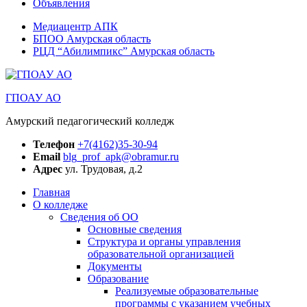
Объявления
Медиацентр АПК
БПОО Амурская область
РЦД “Абилимпикс” Амурская область
ГПОАУ АО
Амурский педагогический колледж
Телефон
+7(4162)35-30-94
Email
blg_prof_apk@obramur.ru
Адрес
ул. Трудовая, д.2
Главная
О колледже
Сведения об ОО
Основные сведения
Структура и органы управления
образовательной организацией
Документы
Образование
Реализуемые образовательные
программы с указанием учебных