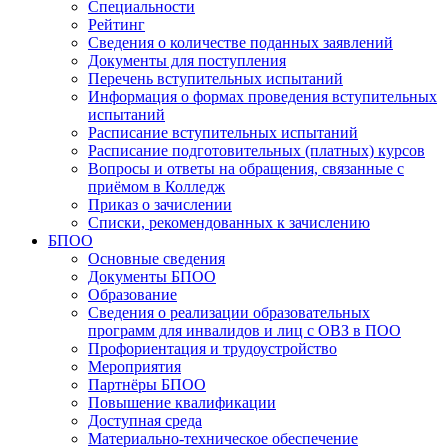
Специальности
Рейтинг
Сведения о количестве поданных заявлений
Документы для поступления
Перечень вступительных испытаний
Информация о формах проведения вступительных
испытаний
Расписание вступительных испытаний
Расписание подготовительных (платных) курсов
Вопросы и ответы на обращения, связанные с
приёмом в Колледж
Приказ о зачислении
Списки, рекомендованных к зачислению
БПОО
Основные сведения
Документы БПОО
Образование
Сведения о реализации образовательных
программ для инвалидов и лиц с ОВЗ в ПОО
Профориентация и трудоустройство
Мероприятия
Партнёры БПОО
Повышение квалификации
Доступная среда
Материально-техническое обеспечение