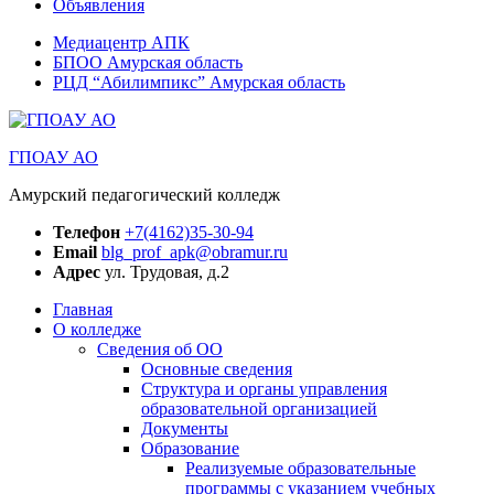
Объявления
Медиацентр АПК
БПОО Амурская область
РЦД “Абилимпикс” Амурская область
ГПОАУ АО
Амурский педагогический колледж
Телефон
+7(4162)35-30-94
Email
blg_prof_apk@obramur.ru
Адрес
ул. Трудовая, д.2
Главная
О колледже
Сведения об ОО
Основные сведения
Структура и органы управления
образовательной организацией
Документы
Образование
Реализуемые образовательные
программы с указанием учебных