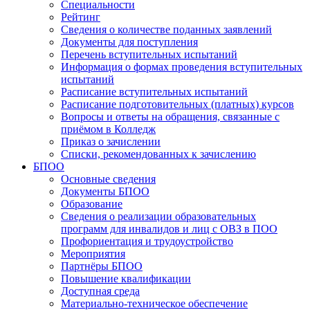
Специальности
Рейтинг
Сведения о количестве поданных заявлений
Документы для поступления
Перечень вступительных испытаний
Информация о формах проведения вступительных
испытаний
Расписание вступительных испытаний
Расписание подготовительных (платных) курсов
Вопросы и ответы на обращения, связанные с
приёмом в Колледж
Приказ о зачислении
Списки, рекомендованных к зачислению
БПОО
Основные сведения
Документы БПОО
Образование
Сведения о реализации образовательных
программ для инвалидов и лиц с ОВЗ в ПОО
Профориентация и трудоустройство
Мероприятия
Партнёры БПОО
Повышение квалификации
Доступная среда
Материально-техническое обеспечение