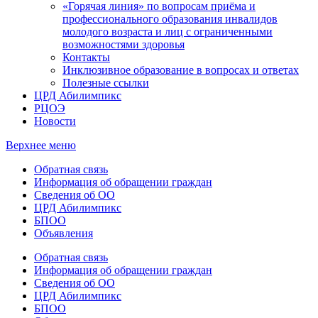
«Горячая линия» по вопросам приёма и
профессионального образования инвалидов
молодого возраста и лиц с ограниченными
возможностями здоровья
Контакты
Инклюзивное образование в вопросах и ответах
Полезные ссылки
ЦРД Абилимпикс
РЦОЭ
Новости
Верхнее меню
Обратная связь
Информация об обращении граждан
Сведения об ОО
ЦРД Абилимпикс
БПОО
Объявления
Обратная связь
Информация об обращении граждан
Сведения об ОО
ЦРД Абилимпикс
БПОО