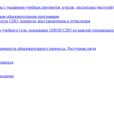
ы с указанием учебных предметов, курсов, дисциплин (модулей
мым образовательным программам
ости СПО, перевода, восстановления и отчисления
о учебного года, освоивших ОПОП СПО по каждой специально
щенность образовательного процесса. Доступная среда
ающихся
анизации