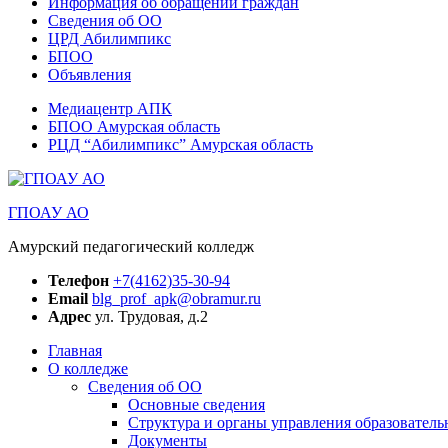
Информация об обращении граждан
Сведения об ОО
ЦРД Абилимпикс
БПОО
Объявления
Медиацентр АПК
БПОО Амурская область
РЦД “Абилимпикс” Амурская область
ГПОАУ АО
Амурский педагогический колледж
Телефон
+7(4162)35-30-94
Email
blg_prof_apk@obramur.ru
Адрес
ул. Трудовая, д.2
Главная
О колледже
Сведения об ОО
Основные сведения
Структура и органы управления образователь
Документы