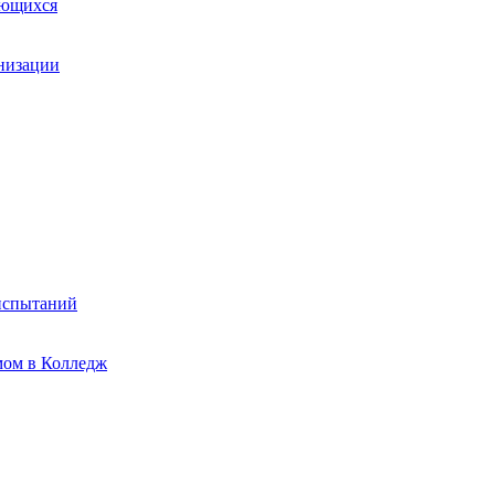
ающихся
анизации
испытаний
мом в Колледж