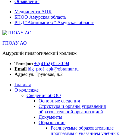
Объявления
Медиацентр АПК
БПОО Амурская область
РЦД “Абилимпикс” Амурская область
ГПОАУ АО
Амурский педагогический колледж
Телефон
+7(4162)35-30-94
Email
blg_prof_apk@obramur.ru
Адрес
ул. Трудовая, д.2
Главная
О колледже
Сведения об ОО
Основные сведения
Структура и органы управления
образовательной организацией
Документы
Образование
Реализуемые образовательные
программы с указанием учебных