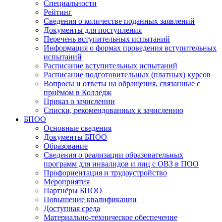
Специальности
Рейтинг
Сведения о количестве поданных заявлений
Документы для поступления
Перечень вступительных испытаний
Информация о формах проведения вступительных
испытаний
Расписание вступительных испытаний
Расписание подготовительных (платных) курсов
Вопросы и ответы на обращения, связанные с
приёмом в Колледж
Приказ о зачислении
Списки, рекомендованных к зачислению
БПОО
Основные сведения
Документы БПОО
Образование
Сведения о реализации образовательных
программ для инвалидов и лиц с ОВЗ в ПОО
Профориентация и трудоустройство
Мероприятия
Партнёры БПОО
Повышение квалификации
Доступная среда
Материально-техническое обеспечение