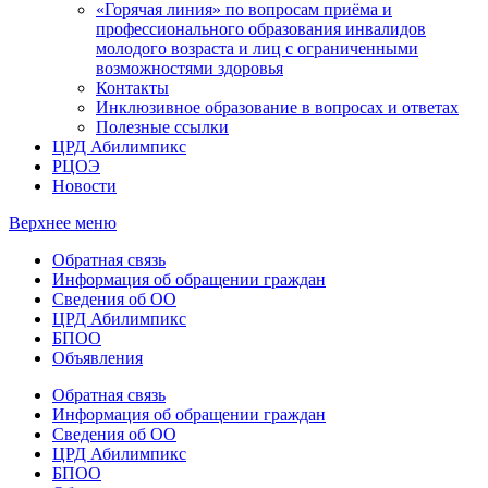
«Горячая линия» по вопросам приёма и
профессионального образования инвалидов
молодого возраста и лиц с ограниченными
возможностями здоровья
Контакты
Инклюзивное образование в вопросах и ответах
Полезные ссылки
ЦРД Абилимпикс
РЦОЭ
Новости
Верхнее меню
Обратная связь
Информация об обращении граждан
Сведения об ОО
ЦРД Абилимпикс
БПОО
Объявления
Обратная связь
Информация об обращении граждан
Сведения об ОО
ЦРД Абилимпикс
БПОО