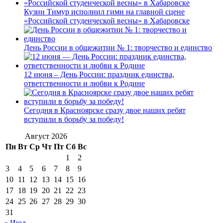
Кузин Тимур исполнил гимн на главной сцене
«Российской студенческой весны» в Хабаровске
День России в общежитии № 1: творчество и единство
12 июня – День России: праздник единства,
ответственности и любви к Родине
Сегодня в Красноярске сразу двое наших ребят
вступили в борьбу за победу!
Август 2026
Пн
Вт
Ср
Чт
Пт
Сб
Вс
1
2
3
4
5
6
7
8
9
10
11
12
13
14
15
16
17
18
19
20
21
22
23
24
25
26
27
28
29
30
31
« Июл