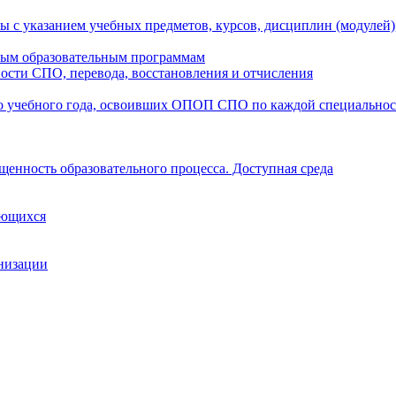
ы с указанием учебных предметов, курсов, дисциплин (модулей
мым образовательным программам
ости СПО, перевода, восстановления и отчисления
о учебного года, освоивших ОПОП СПО по каждой специально
щенность образовательного процесса. Доступная среда
ающихся
анизации