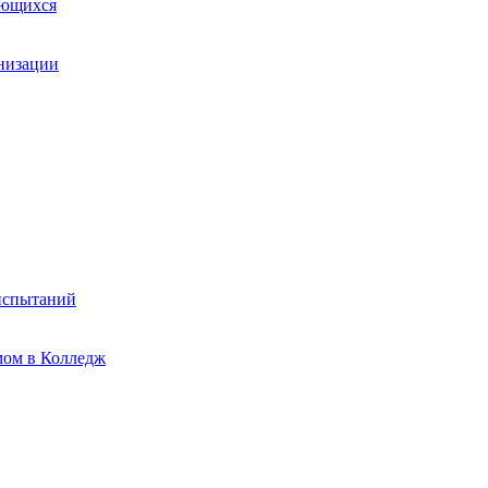
ающихся
анизации
испытаний
мом в Колледж