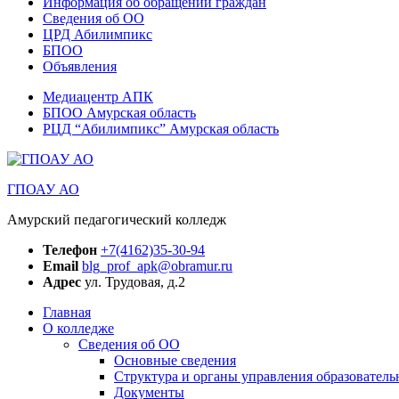
Информация об обращении граждан
Сведения об ОО
ЦРД Абилимпикс
БПОО
Объявления
Медиацентр АПК
БПОО Амурская область
РЦД “Абилимпикс” Амурская область
ГПОАУ АО
Амурский педагогический колледж
Телефон
+7(4162)35-30-94
Email
blg_prof_apk@obramur.ru
Адрес
ул. Трудовая, д.2
Главная
О колледже
Сведения об ОО
Основные сведения
Структура и органы управления образователь
Документы