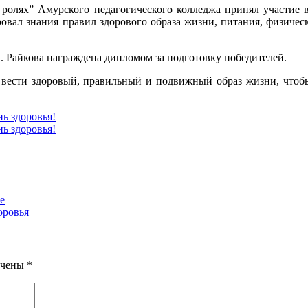
ролях” Амурского педагогического колледжа принял участие 
ировал знания правил здорового образа жизни, питания, физиче
. Райкова награждена дипломом за подготовку победителей.
ести здоровый, правильный и подвижный образ жизни, чтобы о
е
оровья
ечены
*