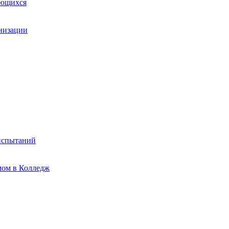
ающихся
анизации
испытаний
мом в Колледж