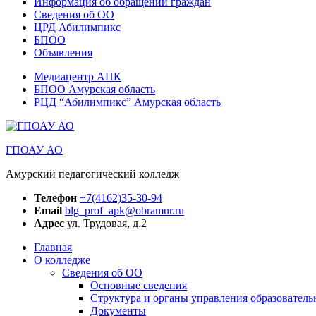
Информация об обращении граждан
Сведения об ОО
ЦРД Абилимпикс
БПОО
Объявления
Медиацентр АПК
БПОО Амурская область
РЦД “Абилимпикс” Амурская область
ГПОАУ АО
Амурский педагогический колледж
Телефон
+7(4162)35-30-94
Email
blg_prof_apk@obramur.ru
Адрес
ул. Трудовая, д.2
Главная
О колледже
Сведения об ОО
Основные сведения
Структура и органы управления образователь
Документы