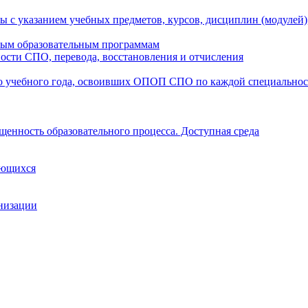
ы с указанием учебных предметов, курсов, дисциплин (модулей
мым образовательным программам
ости СПО, перевода, восстановления и отчисления
о учебного года, освоивших ОПОП СПО по каждой специально
щенность образовательного процесса. Доступная среда
ающихся
анизации