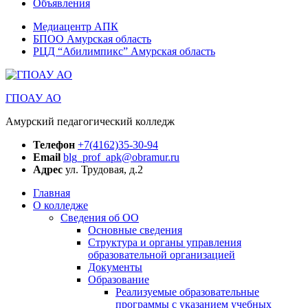
Объявления
Медиацентр АПК
БПОО Амурская область
РЦД “Абилимпикс” Амурская область
ГПОАУ АО
Амурский педагогический колледж
Телефон
+7(4162)35-30-94
Email
blg_prof_apk@obramur.ru
Адрес
ул. Трудовая, д.2
Главная
О колледже
Сведения об ОО
Основные сведения
Структура и органы управления
образовательной организацией
Документы
Образование
Реализуемые образовательные
программы с указанием учебных