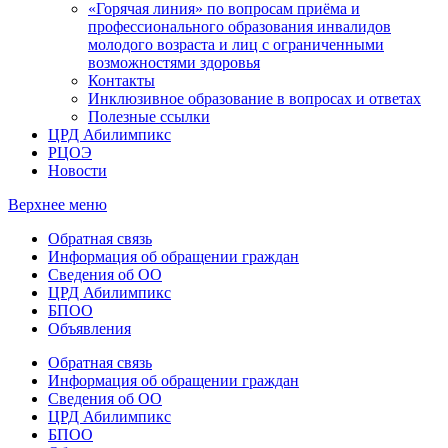
«Горячая линия» по вопросам приёма и
профессионального образования инвалидов
молодого возраста и лиц с ограниченными
возможностями здоровья
Контакты
Инклюзивное образование в вопросах и ответах
Полезные ссылки
ЦРД Абилимпикс
РЦОЭ
Новости
Верхнее меню
Обратная связь
Информация об обращении граждан
Сведения об ОО
ЦРД Абилимпикс
БПОО
Объявления
Обратная связь
Информация об обращении граждан
Сведения об ОО
ЦРД Абилимпикс
БПОО