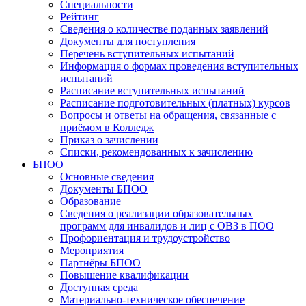
Специальности
Рейтинг
Сведения о количестве поданных заявлений
Документы для поступления
Перечень вступительных испытаний
Информация о формах проведения вступительных
испытаний
Расписание вступительных испытаний
Расписание подготовительных (платных) курсов
Вопросы и ответы на обращения, связанные с
приёмом в Колледж
Приказ о зачислении
Списки, рекомендованных к зачислению
БПОО
Основные сведения
Документы БПОО
Образование
Сведения о реализации образовательных
программ для инвалидов и лиц с ОВЗ в ПОО
Профориентация и трудоустройство
Мероприятия
Партнёры БПОО
Повышение квалификации
Доступная среда
Материально-техническое обеспечение