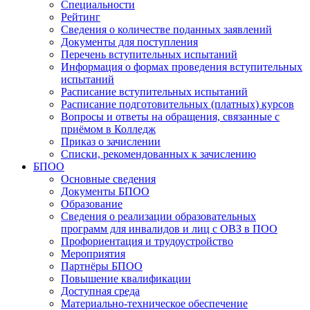
Специальности
Рейтинг
Сведения о количестве поданных заявлений
Документы для поступления
Перечень вступительных испытаний
Информация о формах проведения вступительных
испытаний
Расписание вступительных испытаний
Расписание подготовительных (платных) курсов
Вопросы и ответы на обращения, связанные с
приёмом в Колледж
Приказ о зачислении
Списки, рекомендованных к зачислению
БПОО
Основные сведения
Документы БПОО
Образование
Сведения о реализации образовательных
программ для инвалидов и лиц с ОВЗ в ПОО
Профориентация и трудоустройство
Мероприятия
Партнёры БПОО
Повышение квалификации
Доступная среда
Материально-техническое обеспечение