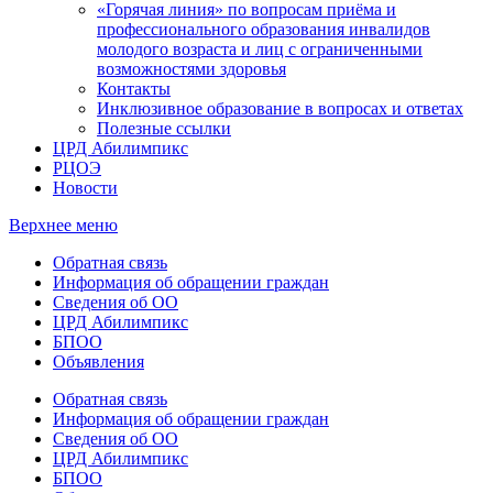
«Горячая линия» по вопросам приёма и
профессионального образования инвалидов
молодого возраста и лиц с ограниченными
возможностями здоровья
Контакты
Инклюзивное образование в вопросах и ответах
Полезные ссылки
ЦРД Абилимпикс
РЦОЭ
Новости
Верхнее меню
Обратная связь
Информация об обращении граждан
Сведения об ОО
ЦРД Абилимпикс
БПОО
Объявления
Обратная связь
Информация об обращении граждан
Сведения об ОО
ЦРД Абилимпикс
БПОО