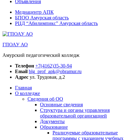
Объявления
Медиацентр АПК
БПОО Амурская область
РЦД “Абилимпикс” Амурская область
ГПОАУ АО
Амурский педагогический колледж
Телефон
+7(4162)35-30-94
Email
blg_prof_apk@obramur.ru
Адрес
ул. Трудовая, д.2
Главная
О колледже
Сведения об ОО
Основные сведения
Структура и органы управления
образовательной организацией
Документы
Образование
Реализуемые образовательные
программы с указанием учебных