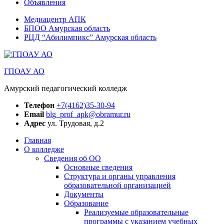
Объявления
Медиацентр АПК
БПОО Амурская область
РЦД “Абилимпикс” Амурская область
ГПОАУ АО
Амурский педагогический колледж
Телефон
+7(4162)35-30-94
Email
blg_prof_apk@obramur.ru
Адрес
ул. Трудовая, д.2
Главная
О колледже
Сведения об ОО
Основные сведения
Структура и органы управления
образовательной организацией
Документы
Образование
Реализуемые образовательные
программы с указанием учебных