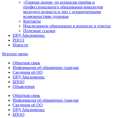
«Горячая линия» по вопросам приёма и
профессионального образования инвалидов
молодого возраста и лиц с ограниченными
возможностями здоровья
Контакты
Инклюзивное образование в вопросах и ответах
Полезные ссылки
ЦРД Абилимпикс
РЦОЭ
Новости
Верхнее меню
Обратная связь
Информация об обращении граждан
Сведения об ОО
ЦРД Абилимпикс
БПОО
Объявления
Обратная связь
Информация об обращении граждан
Сведения об ОО
ЦРД Абилимпикс
БПОО