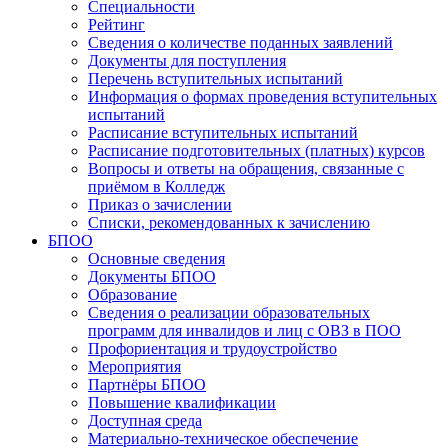
Специальности
Рейтинг
Сведения о количестве поданных заявлений
Документы для поступления
Перечень вступительных испытаний
Информация о формах проведения вступительных
испытаний
Расписание вступительных испытаний
Расписание подготовительных (платных) курсов
Вопросы и ответы на обращения, связанные с
приёмом в Колледж
Приказ о зачислении
Списки, рекомендованных к зачислению
БПОО
Основные сведения
Документы БПОО
Образование
Сведения о реализации образовательных
программ для инвалидов и лиц с ОВЗ в ПОО
Профориентация и трудоустройство
Мероприятия
Партнёры БПОО
Повышение квалификации
Доступная среда
Материально-техническое обеспечение