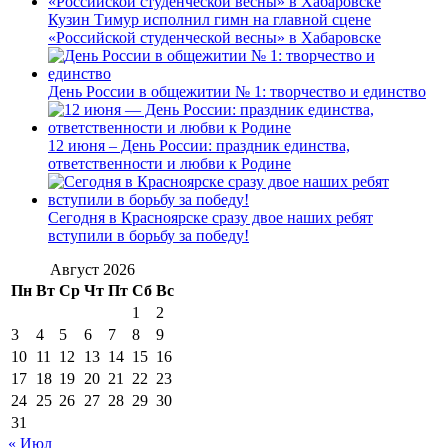
Кузин Тимур исполнил гимн на главной сцене
«Российской студенческой весны» в Хабаровске
День России в общежитии № 1: творчество и единство
12 июня – День России: праздник единства,
ответственности и любви к Родине
Сегодня в Красноярске сразу двое наших ребят
вступили в борьбу за победу!
Август 2026
Пн
Вт
Ср
Чт
Пт
Сб
Вс
1
2
3
4
5
6
7
8
9
10
11
12
13
14
15
16
17
18
19
20
21
22
23
24
25
26
27
28
29
30
31
« Июл