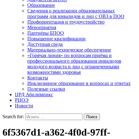
Образование
Сведения о реализации образовательных
программ для инвалидов и лиц с ОВЗ в ПОО
Профориентация и трудоустройство
Мероприятия
Партнёры БПОО
Повышение квалификации
Доступная среда
Материально-техническое обеспечение
«Горячая линия» по вопросам приёма и
профессионального образования инвалидов
молодого возраста и лиц с ограниченными
возможностями здоровья
Контакты
Инклюзивное образование в вопросах и ответах
Полезные ссылки
ЦРД Абилимпикс
РЦОЭ
Новости
Search for:
6f5367d1-a362-4f0d-97ff-