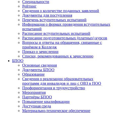
Специальности
Рейтинг
Сведения о количестве поданных заявлений
Документы для поступления
Перечень вступительных испытаний
Информация о формах проведения вступительных
испытаний
Расписание вступительных испытаний
Расписание подготовительных (платных) курсов
Вопросы и ответы на обращения, связанные с
приёмом в Колледж
Приказ о зачислении
Списки, рекомендованных к зачислению
БПОО
Основные сведения
Документы БПОО
Образование
Сведения о реализации образовательных
программ для инвалидов и лиц с ОВЗ в ПОО
Профориентация и трудоустройство
Мероприятия
Партнёры БПОО
Повышение квалификации
Доступная среда
Материально-техническое обеспечение