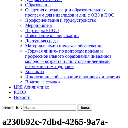
Образование
Сведения о реализации образовательных
программ для инвалидов и лиц с ОВЗ в ПОО
Профориентация и трудоустройство
Мероприятия
Партнёры БПОО
Повышение квалификации
Доступная среда
Материально-техническое обеспечение
«Горячая линия» по вопросам приёма и
профессионального образования инвалидов
молодого возраста и лиц с ограниченными
возможностями здоровья
Контакты
Инклюзивное образование в вопросах и ответах
Полезные ссылки
ЦРД Абилимпикс
РЦОЭ
Новости
Search for:
a230b92c-7dbd-4265-9a7a-