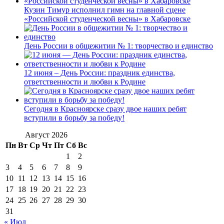
Кузин Тимур исполнил гимн на главной сцене
«Российской студенческой весны» в Хабаровске
День России в общежитии № 1: творчество и единство
12 июня – День России: праздник единства,
ответственности и любви к Родине
Сегодня в Красноярске сразу двое наших ребят
вступили в борьбу за победу!
Август 2026
Пн
Вт
Ср
Чт
Пт
Сб
Вс
1
2
3
4
5
6
7
8
9
10
11
12
13
14
15
16
17
18
19
20
21
22
23
24
25
26
27
28
29
30
31
« Июл