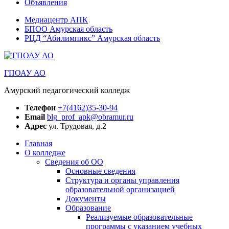
Объявления
Медиацентр АПК
БПОО Амурская область
РЦД “Абилимпикс” Амурская область
ГПОАУ АО
Амурский педагогический колледж
Телефон
+7(4162)35-30-94
Email
blg_prof_apk@obramur.ru
Адрес
ул. Трудовая, д.2
Главная
О колледже
Сведения об ОО
Основные сведения
Структура и органы управления
образовательной организацией
Документы
Образование
Реализуемые образовательные
программы с указанием учебных