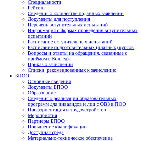
Специальности
Рейтинг
Сведения о количестве поданных заявлений
Документы для поступления
Перечень вступительных испытаний
Информация о формах проведения вступительных
испытаний
Расписание вступительных испытаний
Расписание подготовительных (платных) курсов
Вопросы и ответы на обращения, связанные с
приёмом в Колледж
Приказ о зачислении
Списки, рекомендованных к зачислению
БПОО
Основные сведения
Документы БПОО
Образование
Сведения о реализации образовательных
программ для инвалидов и лиц с ОВЗ в ПОО
Профориентация и трудоустройство
Мероприятия
Партнёры БПОО
Повышение квалификации
Доступная среда
Материально-техническое обеспечение