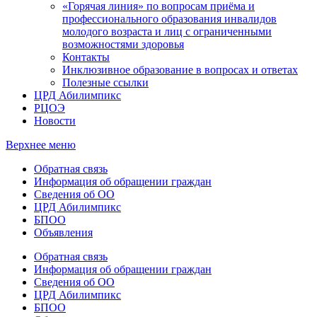
«Горячая линия» по вопросам приёма и
профессионального образования инвалидов
молодого возраста и лиц с ограниченными
возможностями здоровья
Контакты
Инклюзивное образование в вопросах и ответах
Полезные ссылки
ЦРД Абилимпикс
РЦОЭ
Новости
Верхнее меню
Обратная связь
Информация об обращении граждан
Сведения об ОО
ЦРД Абилимпикс
БПОО
Объявления
Обратная связь
Информация об обращении граждан
Сведения об ОО
ЦРД Абилимпикс
БПОО