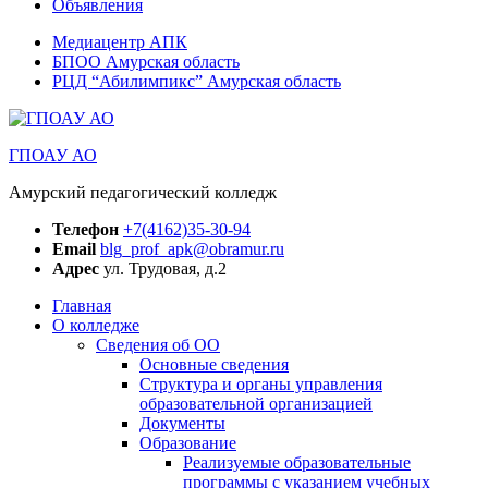
Объявления
Медиацентр АПК
БПОО Амурская область
РЦД “Абилимпикс” Амурская область
ГПОАУ АО
Амурский педагогический колледж
Телефон
+7(4162)35-30-94
Email
blg_prof_apk@obramur.ru
Адрес
ул. Трудовая, д.2
Главная
О колледже
Сведения об ОО
Основные сведения
Структура и органы управления
образовательной организацией
Документы
Образование
Реализуемые образовательные
программы с указанием учебных