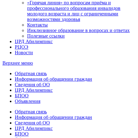
«Горячая линия» по вопросам приёма и
профессионального образования инвалидов
молодого возраста и лиц с ограниченными
возможностями здоровья
Контакты
Инклюзивное образование в вопросах и ответах
Полезные ссылки
ЦРД Абилимпикс
РЦОЭ
Новости
Верхнее меню
Обратная связь
Информация об обращении граждан
Сведения об ОО
ЦРД Абилимпикс
БПОО
Объявления
Обратная связь
Информация об обращении граждан
Сведения об ОО
ЦРД Абилимпикс
БПОО