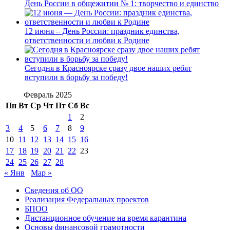
День России в общежитии № 1: творчество и единство
12 июня – День России: праздник единства,
ответственности и любви к Родине
Сегодня в Красноярске сразу двое наших ребят
вступили в борьбу за победу!
Февраль 2025
Пн
Вт
Ср
Чт
Пт
Сб
Вс
1
2
3
4
5
6
7
8
9
10
11
12
13
14
15
16
17
18
19
20
21
22
23
24
25
26
27
28
« Янв
Мар »
Сведения об ОО
Реализация Федеральных проектов
БПОО
Дистанционное обучение на время карантина
Основы финансовой грамотности