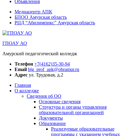
Объявления
Медиацентр АПК
БПОО Амурская область
РЦД “Абилимпикс” Амурская область
ГПОАУ АО
Амурский педагогический колледж
Телефон
+7(4162)35-30-94
Email
blg_prof_apk@obramur.ru
Адрес
ул. Трудовая, д.2
Главная
О колледже
Сведения об ОО
Основные сведения
Структура и органы управления
образовательной организацией
Документы
Образование
Реализуемые образовательные
программы с указанием учебных