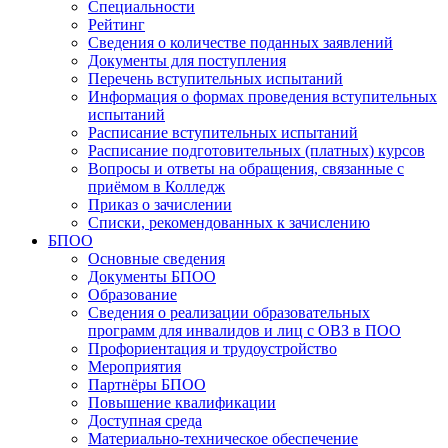
Специальности
Рейтинг
Сведения о количестве поданных заявлений
Документы для поступления
Перечень вступительных испытаний
Информация о формах проведения вступительных
испытаний
Расписание вступительных испытаний
Расписание подготовительных (платных) курсов
Вопросы и ответы на обращения, связанные с
приёмом в Колледж
Приказ о зачислении
Списки, рекомендованных к зачислению
БПОО
Основные сведения
Документы БПОО
Образование
Сведения о реализации образовательных
программ для инвалидов и лиц с ОВЗ в ПОО
Профориентация и трудоустройство
Мероприятия
Партнёры БПОО
Повышение квалификации
Доступная среда
Материально-техническое обеспечение