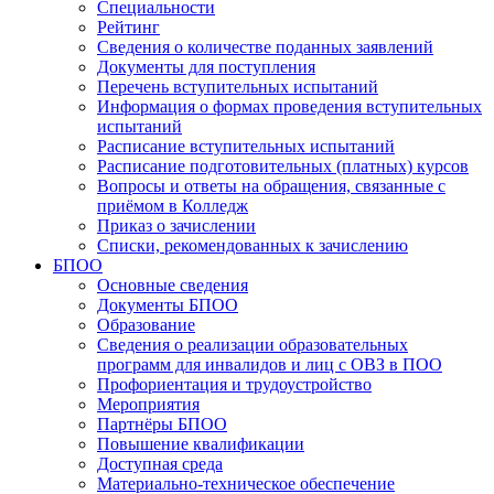
Специальности
Рейтинг
Сведения о количестве поданных заявлений
Документы для поступления
Перечень вступительных испытаний
Информация о формах проведения вступительных
испытаний
Расписание вступительных испытаний
Расписание подготовительных (платных) курсов
Вопросы и ответы на обращения, связанные с
приёмом в Колледж
Приказ о зачислении
Списки, рекомендованных к зачислению
БПОО
Основные сведения
Документы БПОО
Образование
Сведения о реализации образовательных
программ для инвалидов и лиц с ОВЗ в ПОО
Профориентация и трудоустройство
Мероприятия
Партнёры БПОО
Повышение квалификации
Доступная среда
Материально-техническое обеспечение