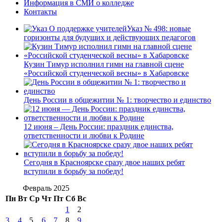
Информация в СМИ о колледже
Контакты
Указ № 498: новые
горизонты для будущих и действующих педагогов
Кузин Тимур исполнил гимн на главной сцене
«Российской студенческой весны» в Хабаровске
День России в общежитии № 1: творчество и единство
12 июня – День России: праздник единства,
ответственности и любви к Родине
Сегодня в Красноярске сразу двое наших ребят
вступили в борьбу за победу!
Февраль 2025
Пн
Вт
Ср
Чт
Пт
Сб
Вс
1
2
3
4
5
6
7
8
9