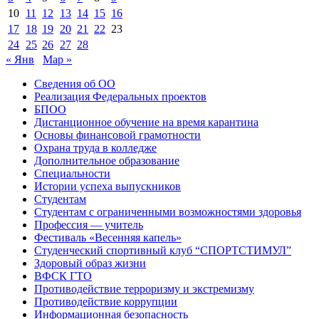
10
11
12
13
14
15
16
17
18
19
20
21
22
23
24
25
26
27
28
« Янв
Мар »
Сведения об ОО
Реализация Федеральных проектов
БПОО
Дистанционное обучение на время карантина
Основы финансовой грамотности
Охрана труда в колледже
Дополнительное образование
Специальности
Истории успеха выпускников
Студентам
Студентам с ограниченными возможностями здоровья
Профессия — учитель
Фестиваль «Весенняя капель»
Студенческий спортивный клуб “СПОРТСТИМУЛ”
Здоровый образ жизни
ВФСК ГТО
Противодействие терроризму и экстремизму
Противодействие коррупции
Информационная безопасность