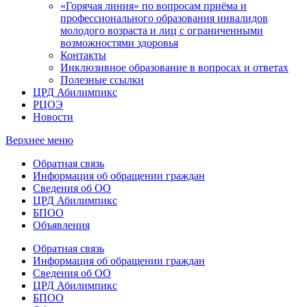
«Горячая линия» по вопросам приёма и
профессионального образования инвалидов
молодого возраста и лиц с ограниченными
возможностями здоровья
Контакты
Инклюзивное образование в вопросах и ответах
Полезные ссылки
ЦРД Абилимпикс
РЦОЭ
Новости
Верхнее меню
Обратная связь
Информация об обращении граждан
Сведения об ОО
ЦРД Абилимпикс
БПОО
Объявления
Обратная связь
Информация об обращении граждан
Сведения об ОО
ЦРД Абилимпикс
БПОО