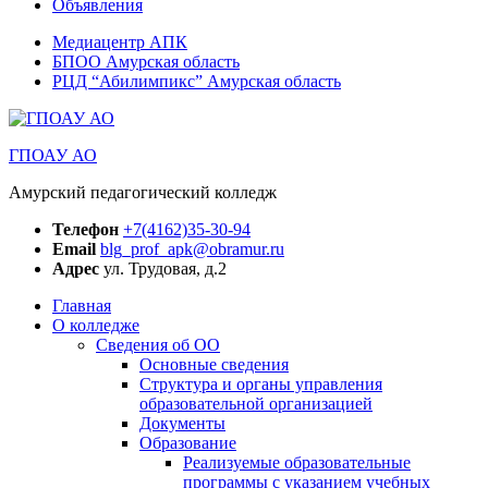
Объявления
Медиацентр АПК
БПОО Амурская область
РЦД “Абилимпикс” Амурская область
ГПОАУ АО
Амурский педагогический колледж
Телефон
+7(4162)35-30-94
Email
blg_prof_apk@obramur.ru
Адрес
ул. Трудовая, д.2
Главная
О колледже
Сведения об ОО
Основные сведения
Структура и органы управления
образовательной организацией
Документы
Образование
Реализуемые образовательные
программы с указанием учебных