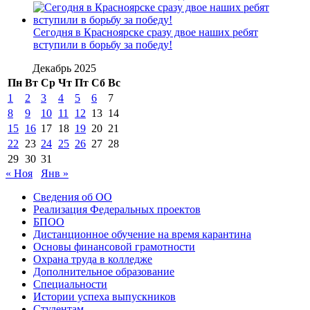
Сегодня в Красноярске сразу двое наших ребят
вступили в борьбу за победу!
Декабрь 2025
Пн
Вт
Ср
Чт
Пт
Сб
Вс
1
2
3
4
5
6
7
8
9
10
11
12
13
14
15
16
17
18
19
20
21
22
23
24
25
26
27
28
29
30
31
« Ноя
Янв »
Сведения об ОО
Реализация Федеральных проектов
БПОО
Дистанционное обучение на время карантина
Основы финансовой грамотности
Охрана труда в колледже
Дополнительное образование
Специальности
Истории успеха выпускников
Студентам