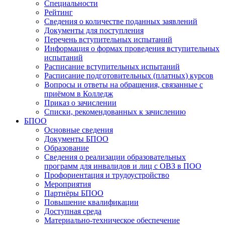
Специальности
Рейтинг
Сведения о количестве поданных заявлений
Документы для поступления
Перечень вступительных испытаний
Информация о формах проведения вступительных
испытаний
Расписание вступительных испытаний
Расписание подготовительных (платных) курсов
Вопросы и ответы на обращения, связанные с
приёмом в Колледж
Приказ о зачислении
Списки, рекомендованных к зачислению
БПОО
Основные сведения
Документы БПОО
Образование
Сведения о реализации образовательных
программ для инвалидов и лиц с ОВЗ в ПОО
Профориентация и трудоустройство
Мероприятия
Партнёры БПОО
Повышение квалификации
Доступная среда
Материально-техническое обеспечение