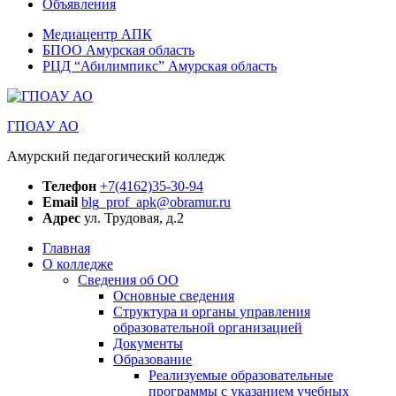
Объявления
Медиацентр АПК
БПОО Амурская область
РЦД “Абилимпикс” Амурская область
ГПОАУ АО
Амурский педагогический колледж
Телефон
+7(4162)35-30-94
Email
blg_prof_apk@obramur.ru
Адрес
ул. Трудовая, д.2
Главная
О колледже
Сведения об ОО
Основные сведения
Структура и органы управления
образовательной организацией
Документы
Образование
Реализуемые образовательные
программы с указанием учебных