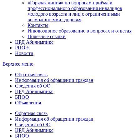
«Горячая линия» по вопросам приёма и
профессионального образования инвалидов
молодого возраста и лиц с ограниченными
возможностями здоровья
Контакты
Инклюзивное образование в вопросах и ответах
Полезные ссылки
ЦРД Абилимпикс
РЦОЭ
Новости
Верхнее меню
Обратная связь
Информация об обращении граждан
Сведения об ОО
ЦРД Абилимпикс
БПОО
Объявления
Обратная связь
Информация об обращении граждан
Сведения об ОО
ЦРД Абилимпикс
БПОО