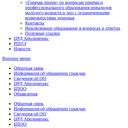
«Горячая линия» по вопросам приёма и
профессионального образования инвалидов
молодого возраста и лиц с ограниченными
возможностями здоровья
Контакты
Инклюзивное образование в вопросах и ответах
Полезные ссылки
ЦРД Абилимпикс
РЦОЭ
Новости
Верхнее меню
Обратная связь
Информация об обращении граждан
Сведения об ОО
ЦРД Абилимпикс
БПОО
Объявления
Обратная связь
Информация об обращении граждан
Сведения об ОО
ЦРД Абилимпикс
БПОО