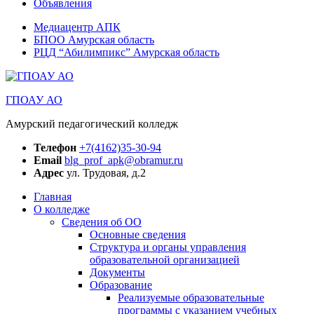
Объявления
Медиацентр АПК
БПОО Амурская область
РЦД “Абилимпикс” Амурская область
ГПОАУ АО
Амурский педагогический колледж
Телефон
+7(4162)35-30-94
Email
blg_prof_apk@obramur.ru
Адрес
ул. Трудовая, д.2
Главная
О колледже
Сведения об ОО
Основные сведения
Структура и органы управления
образовательной организацией
Документы
Образование
Реализуемые образовательные
программы с указанием учебных