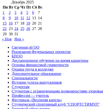
Декабрь 2025
Пн
Вт
Ср
Чт
Пт
Сб
Вс
1
2
3
4
5
6
7
8
9
10
11
12
13
14
15
16
17
18
19
20
21
22
23
24
25
26
27
28
29
30
31
« Ноя
Янв »
Сведения об ОО
Реализация Федеральных проектов
БПОО
Дистанционное обучение на время карантина
Основы финансовой грамотности
Охрана труда в колледже
Дополнительное образование
Специальности
Истории успеха выпускников
Студентам
Студентам с ограниченными возможностями здоровья
Профессия — учитель
Фестиваль «Весенняя капель»
Студенческий спортивный клуб “СПОРТСТИМУЛ”
Здоровый образ жизни