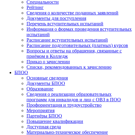
Специальности
Рейтинг
Сведения о количестве поданных заявлений
Документы для поступления
Перечень вступительных испытаний
Информация о формах проведения вступительных
испытаний
Расписание вступительных испытаний
Расписание подготовительных (платных) курсов
Вопросы и ответы на обращения, связанные с
приёмом в Колледж
Приказ о зачислении
Списки, рекомендованных к зачислению
БПОО
Основные сведения
Документы БПОО
Образование
Сведения о реализации образовательных
программ для инвалидов и лиц с ОВЗ в ПОО
Профориентация и трудоустройство
Мероприятия
Партнёры БПОО
Повышение квалификации
Доступная среда
Материально-техническое обеспечение