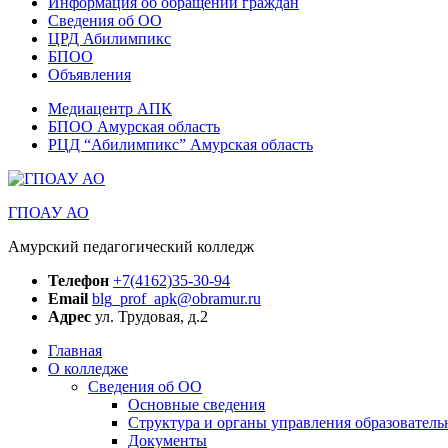
Информация об обращении граждан
Сведения об ОО
ЦРД Абилимпикс
БПОО
Объявления
Медиацентр АПК
БПОО Амурская область
РЦД “Абилимпикс” Амурская область
ГПОАУ АО
Амурский педагогический колледж
Телефон
+7(4162)35-30-94
Email
blg_prof_apk@obramur.ru
Адрес
ул. Трудовая, д.2
Главная
О колледже
Сведения об ОО
Основные сведения
Структура и органы управления образователь
Документы