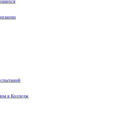
ающихся
анизации
испытаний
мом в Колледж