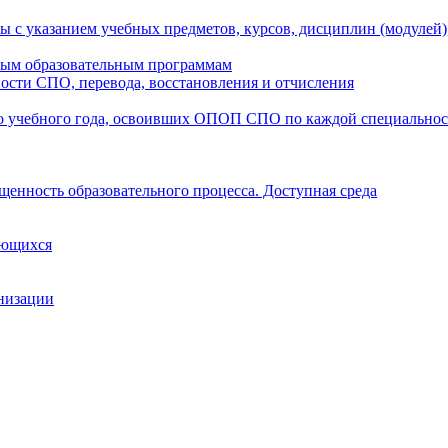
ы с указанием учебных предметов, курсов, дисциплин (модулей
мым образовательным программам
ости СПО, перевода, восстановления и отчисления
о учебного года, освоивших ОПОП СПО по каждой специально
щенность образовательного процесса. Доступная среда
ающихся
анизации