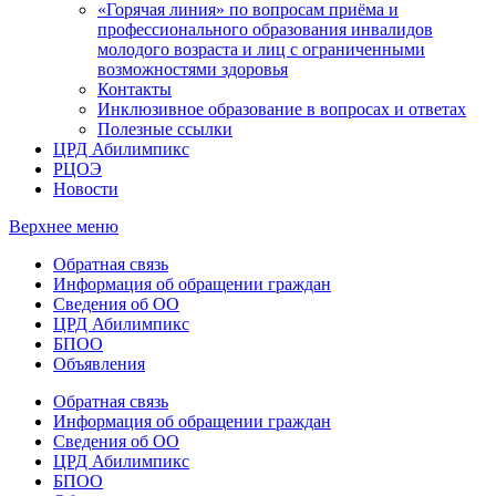
«Горячая линия» по вопросам приёма и
профессионального образования инвалидов
молодого возраста и лиц с ограниченными
возможностями здоровья
Контакты
Инклюзивное образование в вопросах и ответах
Полезные ссылки
ЦРД Абилимпикс
РЦОЭ
Новости
Верхнее меню
Обратная связь
Информация об обращении граждан
Сведения об ОО
ЦРД Абилимпикс
БПОО
Объявления
Обратная связь
Информация об обращении граждан
Сведения об ОО
ЦРД Абилимпикс
БПОО