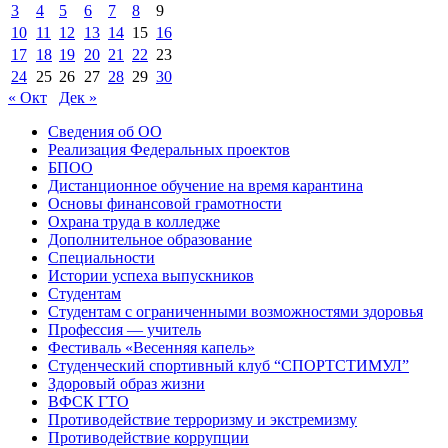
3
4
5
6
7
8
9
10
11
12
13
14
15
16
17
18
19
20
21
22
23
24
25
26
27
28
29
30
« Окт
Дек »
Сведения об ОО
Реализация Федеральных проектов
БПОО
Дистанционное обучение на время карантина
Основы финансовой грамотности
Охрана труда в колледже
Дополнительное образование
Специальности
Истории успеха выпускников
Студентам
Студентам с ограниченными возможностями здоровья
Профессия — учитель
Фестиваль «Весенняя капель»
Студенческий спортивный клуб “СПОРТСТИМУЛ”
Здоровый образ жизни
ВФСК ГТО
Противодействие терроризму и экстремизму
Противодействие коррупции