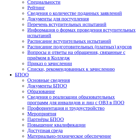
Специальности
Рейтинг
Сведения о количестве поданных заявлений
Документы для поступления
Перечень вступительных испытаний
Информация о формах проведения вступительных
испытаний
Расписание вступительных испытаний
Расписание подготовительных (платных) курсов
Вопросы и ответы на обращения, связанные с
приёмом в Колледж
Приказ о зачислении
Списки, рекомендованных к зачислению
БПОО
Основные сведения
Документы БПОО
Образование
Сведения о реализации образовательных
программ для инвалидов и лиц с ОВЗ в ПОО
Профориентация и трудоустройство
Мероприятия
Партнёры БПОО
Повышение квалификации
Доступная среда
Материально-техническое обеспечение