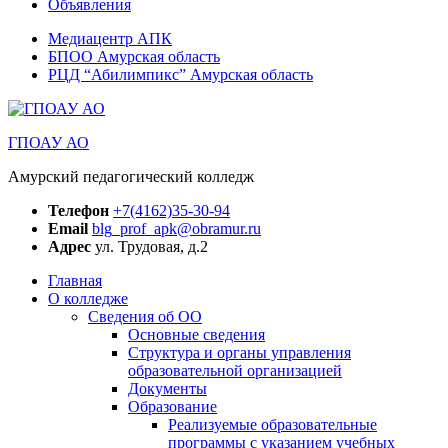
Объявления
Медиацентр АПК
БПОО Амурская область
РЦД “Абилимпикс” Амурская область
ГПОАУ АО
Амурский педагогический колледж
Телефон
+7(4162)35-30-94
Email
blg_prof_apk@obramur.ru
Адрес
ул. Трудовая, д.2
Главная
О колледже
Сведения об ОО
Основные сведения
Структура и органы управления
образовательной организацией
Документы
Образование
Реализуемые образовательные
программы с указанием учебных