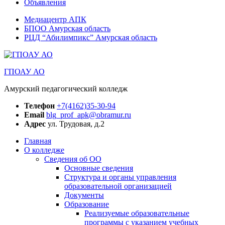
Объявления
Медиацентр АПК
БПОО Амурская область
РЦД “Абилимпикс” Амурская область
ГПОАУ АО
Амурский педагогический колледж
Телефон
+7(4162)35-30-94
Email
blg_prof_apk@obramur.ru
Адрес
ул. Трудовая, д.2
Главная
О колледже
Сведения об ОО
Основные сведения
Структура и органы управления
образовательной организацией
Документы
Образование
Реализуемые образовательные
программы с указанием учебных