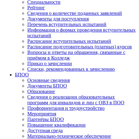
Специальности
Рейтинг
Сведения о количестве поданных заявлений
Документы для поступления
Перечень вступительных испытаний
Информация о формах проведения вступительных
испытаний
Расписание вступительных испытаний
Расписание подготовительных (платных) курсов
Вопросы и ответы на обращения, связанные с
приёмом в Колледж
Приказ о зачислении
Списки, рекомендованных к зачислению
БПОО
Основные сведения
Документы БПОО
Образование
Сведения о реализации образовательных
программ для инвалидов и лиц с ОВЗ в ПОО
Профориентация и трудоустройство
Мероприятия
Партнёры БПОО
Повышение квалификации
Доступная среда
Материально-техническое обеспечение