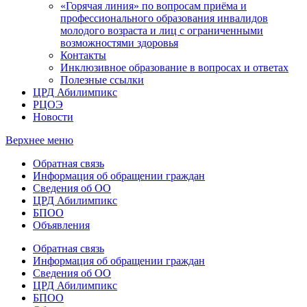
«Горячая линия» по вопросам приёма и
профессионального образования инвалидов
молодого возраста и лиц с ограниченными
возможностями здоровья
Контакты
Инклюзивное образование в вопросах и ответах
Полезные ссылки
ЦРД Абилимпикс
РЦОЭ
Новости
Верхнее меню
Обратная связь
Информация об обращении граждан
Сведения об ОО
ЦРД Абилимпикс
БПОО
Объявления
Обратная связь
Информация об обращении граждан
Сведения об ОО
ЦРД Абилимпикс
БПОО