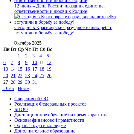
12 июня – День России: праздник единства,
ответственности и любви к Родине
Сегодня в Красноярске сразу двое наших ребят
вступили в борьбу за победу!
Октябрь 2025
Пн
Вт
Ср
Чт
Пт
Сб
Вс
1
2
3
4
5
6
7
8
9
10
11
12
13
14
15
16
17
18
19
20
21
22
23
24
25
26
27
28
29
30
31
« Сен
Ноя »
Сведения об ОО
Реализация Федеральных проектов
БПОО
Дистанционное обучение на время карантина
Основы финансовой грамотности
Охрана труда в колледже
Дополнительное образование