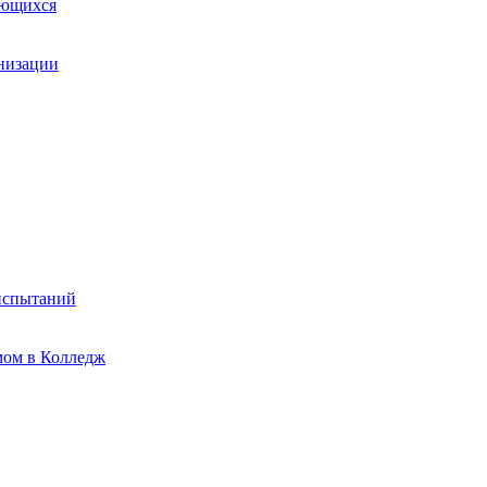
ающихся
анизации
испытаний
мом в Колледж