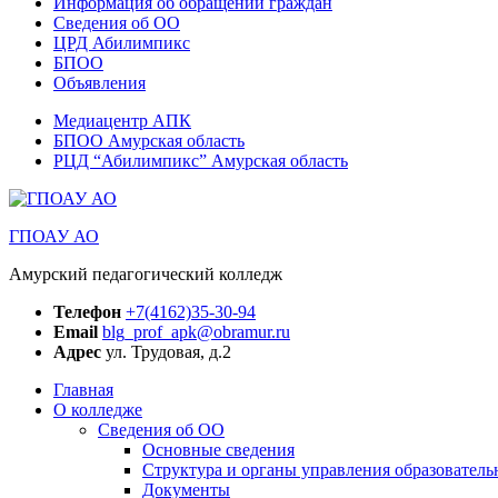
Информация об обращении граждан
Сведения об ОО
ЦРД Абилимпикс
БПОО
Объявления
Медиацентр АПК
БПОО Амурская область
РЦД “Абилимпикс” Амурская область
ГПОАУ АО
Амурский педагогический колледж
Телефон
+7(4162)35-30-94
Email
blg_prof_apk@obramur.ru
Адрес
ул. Трудовая, д.2
Главная
О колледже
Сведения об ОО
Основные сведения
Структура и органы управления образователь
Документы