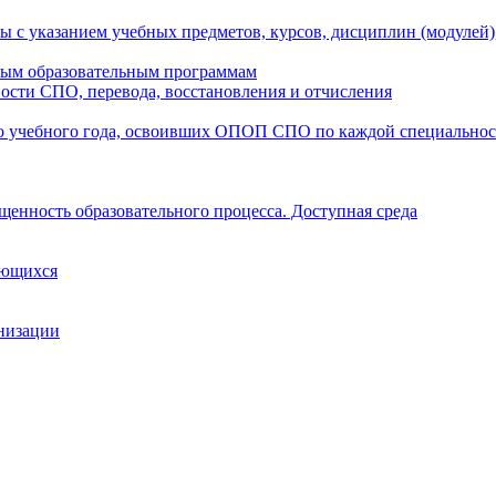
ы с указанием учебных предметов, курсов, дисциплин (модулей
мым образовательным программам
ости СПО, перевода, восстановления и отчисления
о учебного года, освоивших ОПОП СПО по каждой специально
щенность образовательного процесса. Доступная среда
ающихся
анизации