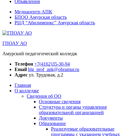
Объявления
Медиацентр АПК
БПОО Амурская область
РЦД “Абилимпикс” Амурская область
ГПОАУ АО
Амурский педагогический колледж
Телефон
+7(4162)35-30-94
Email
blg_prof_apk@obramur.ru
Адрес
ул. Трудовая, д.2
Главная
О колледже
Сведения об ОО
Основные сведения
Структура и органы управления
образовательной организацией
Документы
Образование
Реализуемые образовательные
программы с указанием учебных