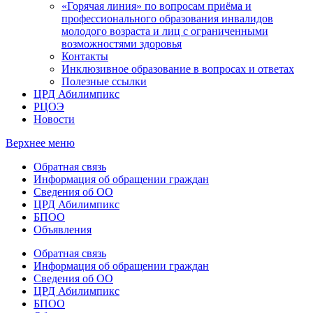
«Горячая линия» по вопросам приёма и
профессионального образования инвалидов
молодого возраста и лиц с ограниченными
возможностями здоровья
Контакты
Инклюзивное образование в вопросах и ответах
Полезные ссылки
ЦРД Абилимпикс
РЦОЭ
Новости
Верхнее меню
Обратная связь
Информация об обращении граждан
Сведения об ОО
ЦРД Абилимпикс
БПОО
Объявления
Обратная связь
Информация об обращении граждан
Сведения об ОО
ЦРД Абилимпикс
БПОО