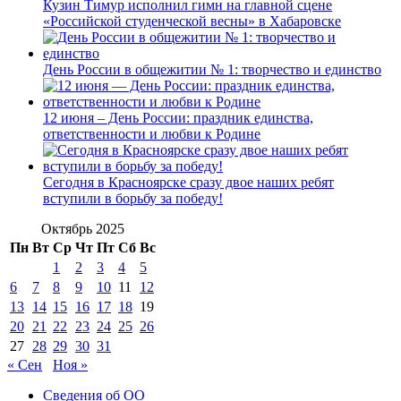
Кузин Тимур исполнил гимн на главной сцене
«Российской студенческой весны» в Хабаровске
День России в общежитии № 1: творчество и единство
12 июня – День России: праздник единства,
ответственности и любви к Родине
Сегодня в Красноярске сразу двое наших ребят
вступили в борьбу за победу!
Октябрь 2025
Пн
Вт
Ср
Чт
Пт
Сб
Вс
1
2
3
4
5
6
7
8
9
10
11
12
13
14
15
16
17
18
19
20
21
22
23
24
25
26
27
28
29
30
31
« Сен
Ноя »
Сведения об ОО