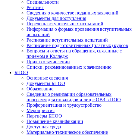
Специальности
Рейтинг
Сведения о количестве поданных заявлений
Документы для поступления
Перечень вступительных испытаний
Информация о формах проведения вступительных
испытаний
Расписание вступительных испытаний
Расписание подготовительных (платных) курсов
Вопросы и ответы на обращения, связанные с
приёмом в Колледж
Приказ о зачислении
Списки, рекомендованных к зачислению
БПОО
Основные сведения
Документы БПОО
Образование
Сведения о реализации образовательных
программ для инвалидов и лиц с ОВЗ в ПОО
Профориентация и трудоустройство
Мероприятия
Партнёры БПОО
Повышение квалификации
Доступная среда
Материально-техническое обеспечение