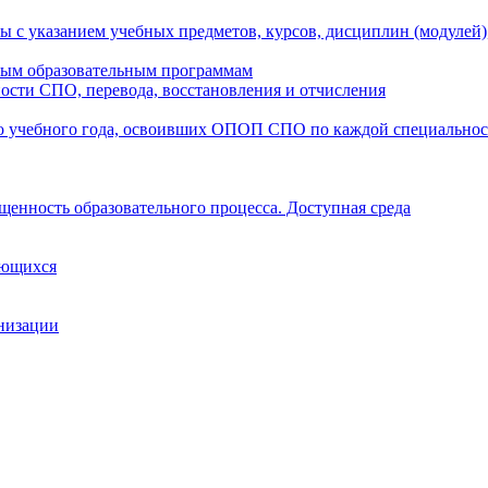
ы с указанием учебных предметов, курсов, дисциплин (модулей
мым образовательным программам
ости СПО, перевода, восстановления и отчисления
о учебного года, освоивших ОПОП СПО по каждой специально
щенность образовательного процесса. Доступная среда
ающихся
анизации