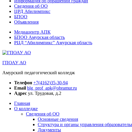
Информация об обращении граждан
Сведения об ОО
ЦРД Абилимпикс
БПОО
Объявления
Медиацентр АПК
БПОО Амурская область
РЦД “Абилимпикс” Амурская область
ГПОАУ АО
Амурский педагогический колледж
Телефон
+7(4162)35-30-94
Email
blg_prof_apk@obramur.ru
Адрес
ул. Трудовая, д.2
Главная
О колледже
Сведения об ОО
Основные сведения
Структура и органы управления образователь
Документы