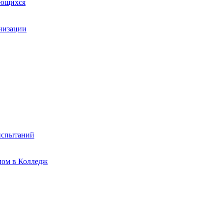
ающихся
анизации
испытаний
мом в Колледж