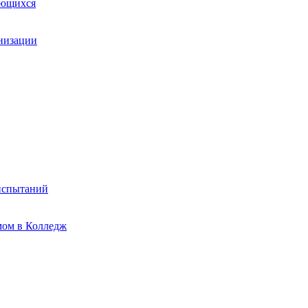
ающихся
анизации
испытаний
мом в Колледж