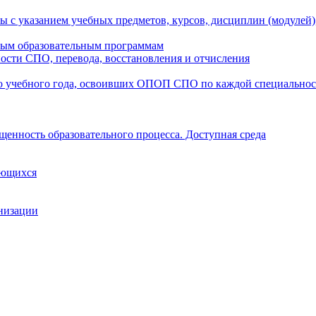
ы с указанием учебных предметов, курсов, дисциплин (модулей
мым образовательным программам
ости СПО, перевода, восстановления и отчисления
о учебного года, освоивших ОПОП СПО по каждой специально
щенность образовательного процесса. Доступная среда
ающихся
анизации