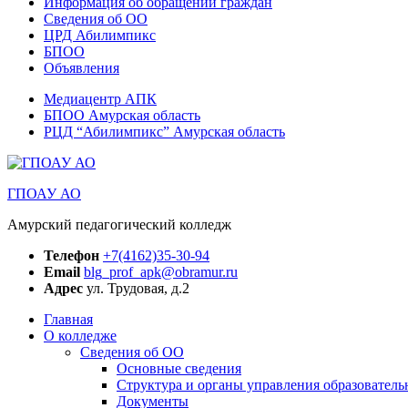
Информация об обращении граждан
Сведения об ОО
ЦРД Абилимпикс
БПОО
Объявления
Медиацентр АПК
БПОО Амурская область
РЦД “Абилимпикс” Амурская область
ГПОАУ АО
Амурский педагогический колледж
Телефон
+7(4162)35-30-94
Email
blg_prof_apk@obramur.ru
Адрес
ул. Трудовая, д.2
Главная
О колледже
Сведения об ОО
Основные сведения
Структура и органы управления образователь
Документы