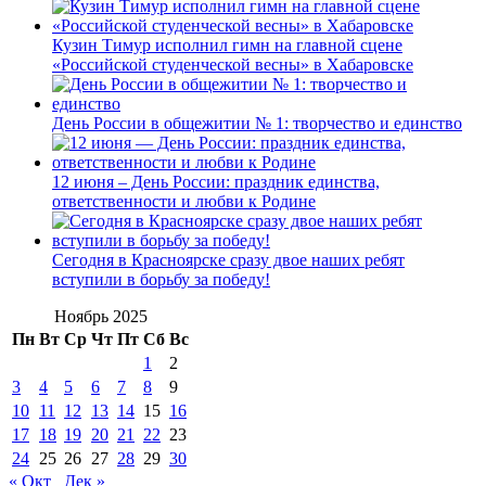
Кузин Тимур исполнил гимн на главной сцене
«Российской студенческой весны» в Хабаровске
День России в общежитии № 1: творчество и единство
12 июня – День России: праздник единства,
ответственности и любви к Родине
Сегодня в Красноярске сразу двое наших ребят
вступили в борьбу за победу!
Ноябрь 2025
Пн
Вт
Ср
Чт
Пт
Сб
Вс
1
2
3
4
5
6
7
8
9
10
11
12
13
14
15
16
17
18
19
20
21
22
23
24
25
26
27
28
29
30
« Окт
Дек »