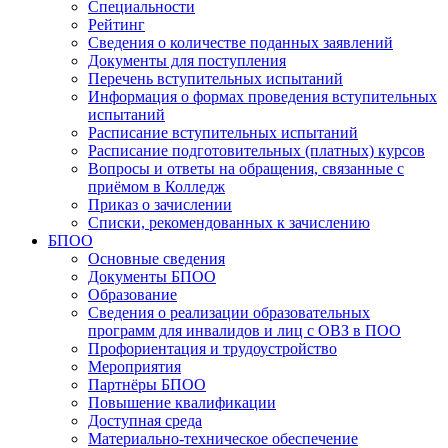
Специальности
Рейтинг
Сведения о количестве поданных заявлений
Документы для поступления
Перечень вступительных испытаний
Информация о формах проведения вступительных
испытаний
Расписание вступительных испытаний
Расписание подготовительных (платных) курсов
Вопросы и ответы на обращения, связанные с
приёмом в Колледж
Приказ о зачислении
Списки, рекомендованных к зачислению
БПОО
Основные сведения
Документы БПОО
Образование
Сведения о реализации образовательных
программ для инвалидов и лиц с ОВЗ в ПОО
Профориентация и трудоустройство
Мероприятия
Партнёры БПОО
Повышение квалификации
Доступная среда
Материально-техническое обеспечение