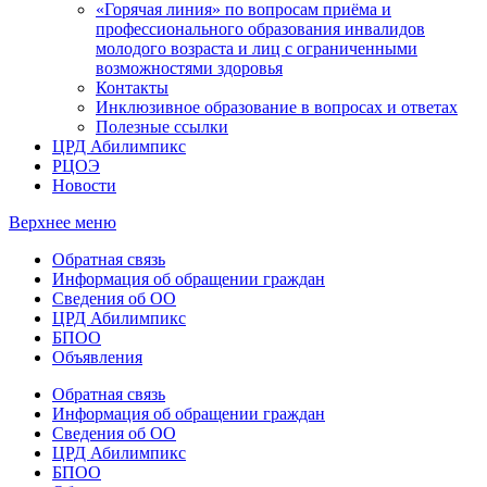
«Горячая линия» по вопросам приёма и
профессионального образования инвалидов
молодого возраста и лиц с ограниченными
возможностями здоровья
Контакты
Инклюзивное образование в вопросах и ответах
Полезные ссылки
ЦРД Абилимпикс
РЦОЭ
Новости
Верхнее меню
Обратная связь
Информация об обращении граждан
Сведения об ОО
ЦРД Абилимпикс
БПОО
Объявления
Обратная связь
Информация об обращении граждан
Сведения об ОО
ЦРД Абилимпикс
БПОО