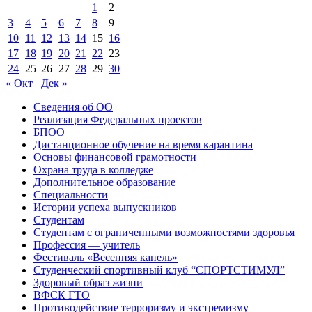
1
2
3
4
5
6
7
8
9
10
11
12
13
14
15
16
17
18
19
20
21
22
23
24
25
26
27
28
29
30
« Окт
Дек »
Сведения об ОО
Реализация Федеральных проектов
БПОО
Дистанционное обучение на время карантина
Основы финансовой грамотности
Охрана труда в колледже
Дополнительное образование
Специальности
Истории успеха выпускников
Студентам
Студентам с ограниченными возможностями здоровья
Профессия — учитель
Фестиваль «Весенняя капель»
Студенческий спортивный клуб “СПОРТСТИМУЛ”
Здоровый образ жизни
ВФСК ГТО
Противодействие терроризму и экстремизму