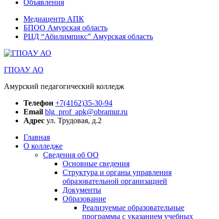
Объявления
Медиацентр АПК
БПОО Амурская область
РЦД “Абилимпикс” Амурская область
ГПОАУ АО
Амурский педагогический колледж
Телефон
+7(4162)35-30-94
Email
blg_prof_apk@obramur.ru
Адрес
ул. Трудовая, д.2
Главная
О колледже
Сведения об ОО
Основные сведения
Структура и органы управления
образовательной организацией
Документы
Образование
Реализуемые образовательные
программы с указанием учебных