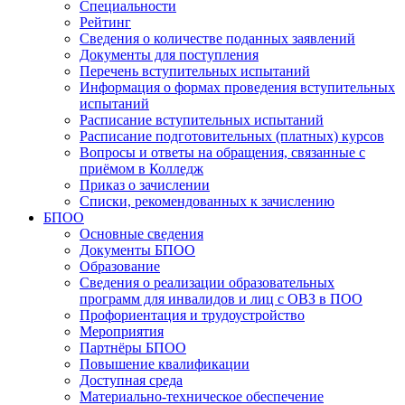
Специальности
Рейтинг
Сведения о количестве поданных заявлений
Документы для поступления
Перечень вступительных испытаний
Информация о формах проведения вступительных
испытаний
Расписание вступительных испытаний
Расписание подготовительных (платных) курсов
Вопросы и ответы на обращения, связанные с
приёмом в Колледж
Приказ о зачислении
Списки, рекомендованных к зачислению
БПОО
Основные сведения
Документы БПОО
Образование
Сведения о реализации образовательных
программ для инвалидов и лиц с ОВЗ в ПОО
Профориентация и трудоустройство
Мероприятия
Партнёры БПОО
Повышение квалификации
Доступная среда
Материально-техническое обеспечение