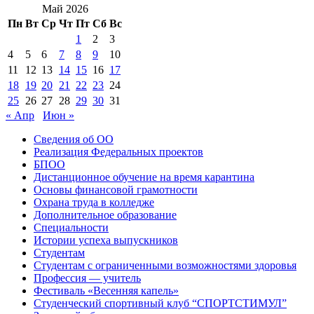
Май 2026
Пн
Вт
Ср
Чт
Пт
Сб
Вс
1
2
3
4
5
6
7
8
9
10
11
12
13
14
15
16
17
18
19
20
21
22
23
24
25
26
27
28
29
30
31
« Апр
Июн »
Сведения об ОО
Реализация Федеральных проектов
БПОО
Дистанционное обучение на время карантина
Основы финансовой грамотности
Охрана труда в колледже
Дополнительное образование
Специальности
Истории успеха выпускников
Студентам
Студентам с ограниченными возможностями здоровья
Профессия — учитель
Фестиваль «Весенняя капель»
Студенческий спортивный клуб “СПОРТСТИМУЛ”