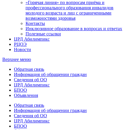
«Горячая линия» по вопросам приёма и
профессионального образования инвалидов
молодого возраста и лиц с ограниченными
возможностями здоровья
Контакты
Инклюзивное образование в вопросах и ответах
Полезные ссылки
ЦРД Абилимпикс
РЦОЭ
Новости
Верхнее меню
Обратная связь
Информация об обращении граждан
Сведения об ОО
ЦРД Абилимпикс
БПОО
Объявления
Обратная связь
Информация об обращении граждан
Сведения об ОО
ЦРД Абилимпикс
БПОО