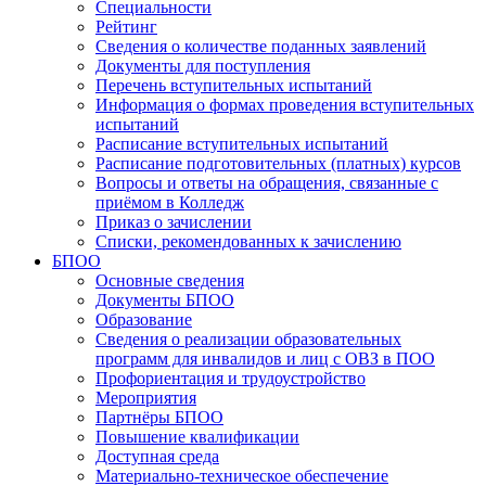
Специальности
Рейтинг
Сведения о количестве поданных заявлений
Документы для поступления
Перечень вступительных испытаний
Информация о формах проведения вступительных
испытаний
Расписание вступительных испытаний
Расписание подготовительных (платных) курсов
Вопросы и ответы на обращения, связанные с
приёмом в Колледж
Приказ о зачислении
Списки, рекомендованных к зачислению
БПОО
Основные сведения
Документы БПОО
Образование
Сведения о реализации образовательных
программ для инвалидов и лиц с ОВЗ в ПОО
Профориентация и трудоустройство
Мероприятия
Партнёры БПОО
Повышение квалификации
Доступная среда
Материально-техническое обеспечение