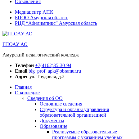
Объявления
Медиацентр АПК
БПОО Амурская область
РЦД “Абилимпикс” Амурская область
ГПОАУ АО
Амурский педагогический колледж
Телефон
+7(4162)35-30-94
Email
blg_prof_apk@obramur.ru
Адрес
ул. Трудовая, д.2
Главная
О колледже
Сведения об ОО
Основные сведения
Структура и органы управления
образовательной организацией
Документы
Образование
Реализуемые образовательные
программы с указанием учебных