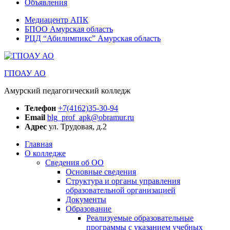
Объявления
Медиацентр АПК
БПОО Амурская область
РЦД “Абилимпикс” Амурская область
ГПОАУ АО
Амурский педагогический колледж
Телефон
+7(4162)35-30-94
Email
blg_prof_apk@obramur.ru
Адрес
ул. Трудовая, д.2
Главная
О колледже
Сведения об ОО
Основные сведения
Структура и органы управления
образовательной организацией
Документы
Образование
Реализуемые образовательные
программы с указанием учебных