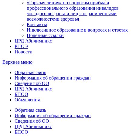
«Горячая линия» по вопросам приёма и
профессионального образования инвалидов
молодого возраста и лиц с ограниченными
возможностями здоровья
Контакты
Инклюзивное образование в вопросах и ответах
Полезные ссылки
ЦРД Абилимпикс
РЦОЭ
Новости
Верхнее меню
Обратная связь
Информация об обращении граждан
Сведения об ОО
ЦРД Абилимпикс
БПОО
Объявления
Обратная связь
Информация об обращении граждан
Сведения об ОО
ЦРД Абилимпикс
БПОО