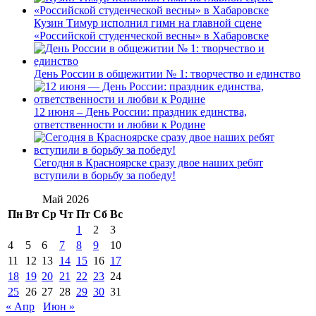
Кузин Тимур исполнил гимн на главной сцене
«Российской студенческой весны» в Хабаровске
День России в общежитии № 1: творчество и единство
12 июня – День России: праздник единства,
ответственности и любви к Родине
Сегодня в Красноярске сразу двое наших ребят
вступили в борьбу за победу!
Май 2026
Пн
Вт
Ср
Чт
Пт
Сб
Вс
1
2
3
4
5
6
7
8
9
10
11
12
13
14
15
16
17
18
19
20
21
22
23
24
25
26
27
28
29
30
31
« Апр
Июн »