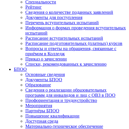
Специальности
Рейтинг
Сведения о количестве поданных заявлений
Документы для поступления
Перечень вступительных испытаний
Информация о формах проведения вступительных
испытаний
Расписание вступительных испытаний
Расписание подготовительных (платных) курсов
Вопросы и ответы на обращения, связанные с
приёмом в Колледж
Приказ о зачислении
Списки, рекомендованных к зачислению
БПОО
Основные сведения
Документы БПОО
Образование
Сведения о реализации образовательных
программ для инвалидов и лиц с ОВЗ в ПОО
Профориентация и трудоустройство
Мероприятия
Партнёры БПОО
Повышение квалификации
Доступная среда
Материально-техническое обеспечение