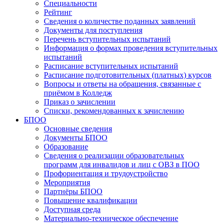
Специальности
Рейтинг
Сведения о количестве поданных заявлений
Документы для поступления
Перечень вступительных испытаний
Информация о формах проведения вступительных
испытаний
Расписание вступительных испытаний
Расписание подготовительных (платных) курсов
Вопросы и ответы на обращения, связанные с
приёмом в Колледж
Приказ о зачислении
Списки, рекомендованных к зачислению
БПОО
Основные сведения
Документы БПОО
Образование
Сведения о реализации образовательных
программ для инвалидов и лиц с ОВЗ в ПОО
Профориентация и трудоустройство
Мероприятия
Партнёры БПОО
Повышение квалификации
Доступная среда
Материально-техническое обеспечение