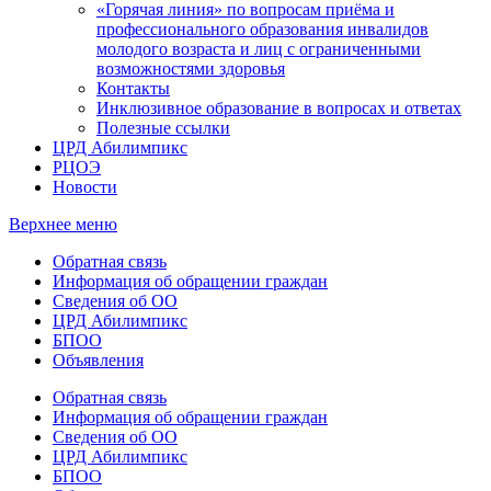
«Горячая линия» по вопросам приёма и
профессионального образования инвалидов
молодого возраста и лиц с ограниченными
возможностями здоровья
Контакты
Инклюзивное образование в вопросах и ответах
Полезные ссылки
ЦРД Абилимпикс
РЦОЭ
Новости
Верхнее меню
Обратная связь
Информация об обращении граждан
Сведения об ОО
ЦРД Абилимпикс
БПОО
Объявления
Обратная связь
Информация об обращении граждан
Сведения об ОО
ЦРД Абилимпикс
БПОО