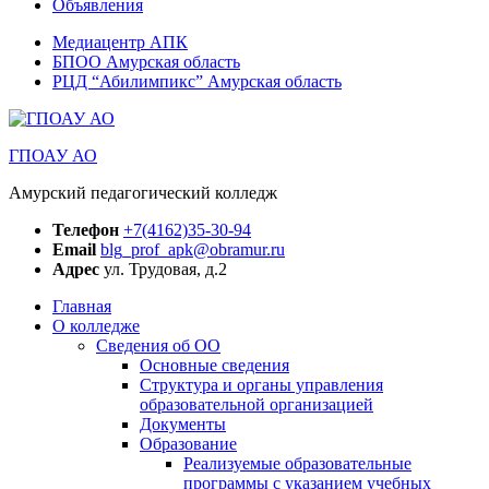
Объявления
Медиацентр АПК
БПОО Амурская область
РЦД “Абилимпикс” Амурская область
ГПОАУ АО
Амурский педагогический колледж
Телефон
+7(4162)35-30-94
Email
blg_prof_apk@obramur.ru
Адрес
ул. Трудовая, д.2
Главная
О колледже
Сведения об ОО
Основные сведения
Структура и органы управления
образовательной организацией
Документы
Образование
Реализуемые образовательные
программы с указанием учебных