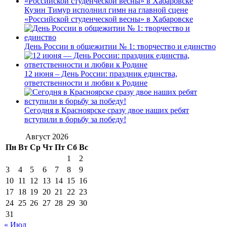
Кузин Тимур исполнил гимн на главной сцене
«Российской студенческой весны» в Хабаровске
День России в общежитии № 1: творчество и единство
12 июня – День России: праздник единства,
ответственности и любви к Родине
Сегодня в Красноярске сразу двое наших ребят
вступили в борьбу за победу!
Август 2026
Пн
Вт
Ср
Чт
Пт
Сб
Вс
1
2
3
4
5
6
7
8
9
10
11
12
13
14
15
16
17
18
19
20
21
22
23
24
25
26
27
28
29
30
31
« Июл