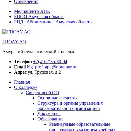
Объявления
Медиацентр АПК
БПОО Амурская область
РЦД “Абилимпикс” Амурская область
ГПОАУ АО
Амурский педагогический колледж
Телефон
+7(4162)35-30-94
Email
blg_prof_apk@obramur.ru
Адрес
ул. Трудовая, д.2
Главная
О колледже
Сведения об ОО
Основные сведения
Структура и органы управления
образовательной организацией
Документы
Образование
Реализуемые образовательные
программы с указанием учебных