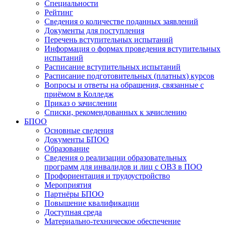
Специальности
Рейтинг
Сведения о количестве поданных заявлений
Документы для поступления
Перечень вступительных испытаний
Информация о формах проведения вступительных
испытаний
Расписание вступительных испытаний
Расписание подготовительных (платных) курсов
Вопросы и ответы на обращения, связанные с
приёмом в Колледж
Приказ о зачислении
Списки, рекомендованных к зачислению
БПОО
Основные сведения
Документы БПОО
Образование
Сведения о реализации образовательных
программ для инвалидов и лиц с ОВЗ в ПОО
Профориентация и трудоустройство
Мероприятия
Партнёры БПОО
Повышение квалификации
Доступная среда
Материально-техническое обеспечение