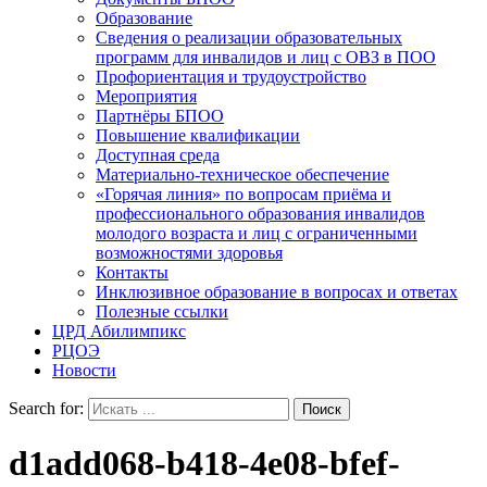
Образование
Сведения о реализации образовательных
программ для инвалидов и лиц с ОВЗ в ПОО
Профориентация и трудоустройство
Мероприятия
Партнёры БПОО
Повышение квалификации
Доступная среда
Материально-техническое обеспечение
«Горячая линия» по вопросам приёма и
профессионального образования инвалидов
молодого возраста и лиц с ограниченными
возможностями здоровья
Контакты
Инклюзивное образование в вопросах и ответах
Полезные ссылки
ЦРД Абилимпикс
РЦОЭ
Новости
Search for:
d1add068-b418-4e08-bfef-