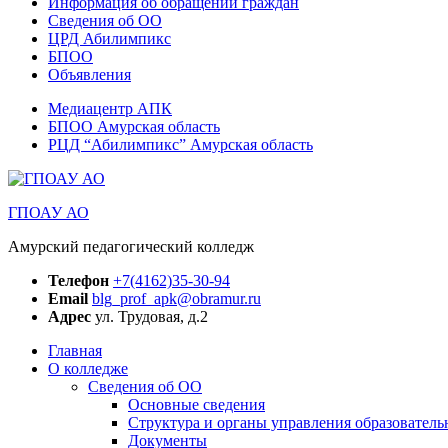
Информация об обращении граждан
Сведения об ОО
ЦРД Абилимпикс
БПОО
Объявления
Медиацентр АПК
БПОО Амурская область
РЦД “Абилимпикс” Амурская область
ГПОАУ АО
Амурский педагогический колледж
Телефон
+7(4162)35-30-94
Email
blg_prof_apk@obramur.ru
Адрес
ул. Трудовая, д.2
Главная
О колледже
Сведения об ОО
Основные сведения
Структура и органы управления образователь
Документы