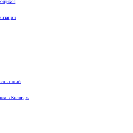
ающихся
анизации
испытаний
мом в Колледж