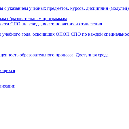
ы с указанием учебных предметов, курсов, дисциплин (модулей
мым образовательным программам
ости СПО, перевода, восстановления и отчисления
о учебного года, освоивших ОПОП СПО по каждой специально
щенность образовательного процесса. Доступная среда
ающихся
анизации