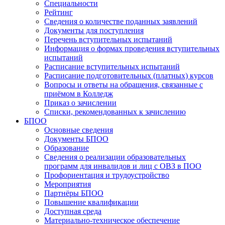
Специальности
Рейтинг
Сведения о количестве поданных заявлений
Документы для поступления
Перечень вступительных испытаний
Информация о формах проведения вступительных
испытаний
Расписание вступительных испытаний
Расписание подготовительных (платных) курсов
Вопросы и ответы на обращения, связанные с
приёмом в Колледж
Приказ о зачислении
Списки, рекомендованных к зачислению
БПОО
Основные сведения
Документы БПОО
Образование
Сведения о реализации образовательных
программ для инвалидов и лиц с ОВЗ в ПОО
Профориентация и трудоустройство
Мероприятия
Партнёры БПОО
Повышение квалификации
Доступная среда
Материально-техническое обеспечение