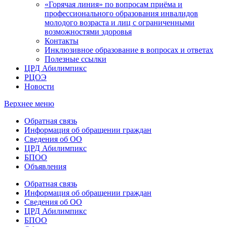
«Горячая линия» по вопросам приёма и
профессионального образования инвалидов
молодого возраста и лиц с ограниченными
возможностями здоровья
Контакты
Инклюзивное образование в вопросах и ответах
Полезные ссылки
ЦРД Абилимпикс
РЦОЭ
Новости
Верхнее меню
Обратная связь
Информация об обращении граждан
Сведения об ОО
ЦРД Абилимпикс
БПОО
Объявления
Обратная связь
Информация об обращении граждан
Сведения об ОО
ЦРД Абилимпикс
БПОО