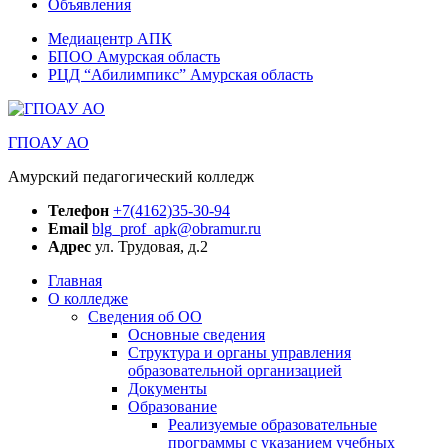
Объявления
Медиацентр АПК
БПОО Амурская область
РЦД “Абилимпикс” Амурская область
ГПОАУ АО
Амурский педагогический колледж
Телефон
+7(4162)35-30-94
Email
blg_prof_apk@obramur.ru
Адрес
ул. Трудовая, д.2
Главная
О колледже
Сведения об ОО
Основные сведения
Структура и органы управления
образовательной организацией
Документы
Образование
Реализуемые образовательные
программы с указанием учебных