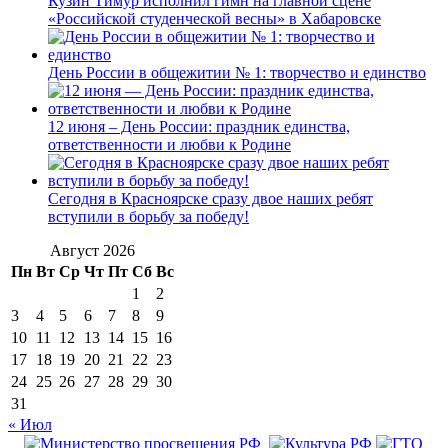
Кузин Тимур исполнил гимн на главной сцене
«Российской студенческой весны» в Хабаровске
День России в общежитии № 1: творчество и единство
12 июня – День России: праздник единства,
ответственности и любви к Родине
Сегодня в Красноярске сразу двое наших ребят
вступили в борьбу за победу!
Август 2026
Пн
Вт
Ср
Чт
Пт
Сб
Вс
1
2
3
4
5
6
7
8
9
10
11
12
13
14
15
16
17
18
19
20
21
22
23
24
25
26
27
28
29
30
31
« Июл