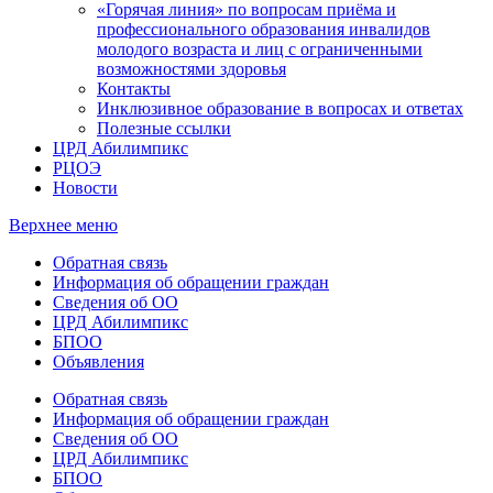
«Горячая линия» по вопросам приёма и
профессионального образования инвалидов
молодого возраста и лиц с ограниченными
возможностями здоровья
Контакты
Инклюзивное образование в вопросах и ответах
Полезные ссылки
ЦРД Абилимпикс
РЦОЭ
Новости
Верхнее меню
Обратная связь
Информация об обращении граждан
Сведения об ОО
ЦРД Абилимпикс
БПОО
Объявления
Обратная связь
Информация об обращении граждан
Сведения об ОО
ЦРД Абилимпикс
БПОО