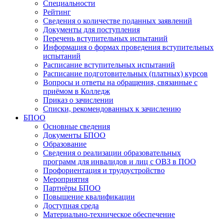
Специальности
Рейтинг
Сведения о количестве поданных заявлений
Документы для поступления
Перечень вступительных испытаний
Информация о формах проведения вступительных
испытаний
Расписание вступительных испытаний
Расписание подготовительных (платных) курсов
Вопросы и ответы на обращения, связанные с
приёмом в Колледж
Приказ о зачислении
Списки, рекомендованных к зачислению
БПОО
Основные сведения
Документы БПОО
Образование
Сведения о реализации образовательных
программ для инвалидов и лиц с ОВЗ в ПОО
Профориентация и трудоустройство
Мероприятия
Партнёры БПОО
Повышение квалификации
Доступная среда
Материально-техническое обеспечение