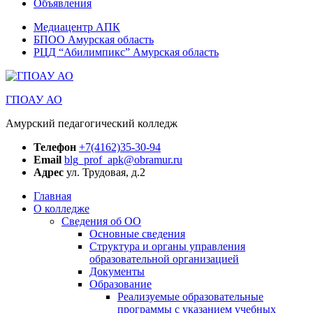
Объявления
Медиацентр АПК
БПОО Амурская область
РЦД “Абилимпикс” Амурская область
ГПОАУ АО
Амурский педагогический колледж
Телефон
+7(4162)35-30-94
Email
blg_prof_apk@obramur.ru
Адрес
ул. Трудовая, д.2
Главная
О колледже
Сведения об ОО
Основные сведения
Структура и органы управления
образовательной организацией
Документы
Образование
Реализуемые образовательные
программы с указанием учебных