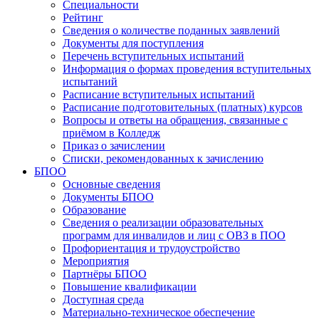
Специальности
Рейтинг
Сведения о количестве поданных заявлений
Документы для поступления
Перечень вступительных испытаний
Информация о формах проведения вступительных
испытаний
Расписание вступительных испытаний
Расписание подготовительных (платных) курсов
Вопросы и ответы на обращения, связанные с
приёмом в Колледж
Приказ о зачислении
Списки, рекомендованных к зачислению
БПОО
Основные сведения
Документы БПОО
Образование
Сведения о реализации образовательных
программ для инвалидов и лиц с ОВЗ в ПОО
Профориентация и трудоустройство
Мероприятия
Партнёры БПОО
Повышение квалификации
Доступная среда
Материально-техническое обеспечение