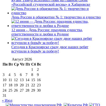
Кузин Тимур исполнил гимн на главной сцене
«Российской студенческой весны» в Хабаровске
День России в общежитии № 1: творчество и единство
12 июня – День России: праздник единства,
ответственности и любви к Родине
Сегодня в Красноярске сразу двое наших ребят
вступили в борьбу за победу!
Август 2026
Пн
Вт
Ср
Чт
Пт
Сб
Вс
1
2
3
4
5
6
7
8
9
10
11
12
13
14
15
16
17
18
19
20
21
22
23
24
25
26
27
28
29
30
31
« Июл