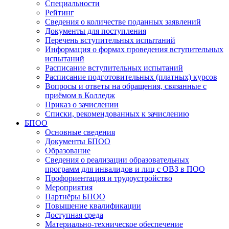
Специальности
Рейтинг
Сведения о количестве поданных заявлений
Документы для поступления
Перечень вступительных испытаний
Информация о формах проведения вступительных
испытаний
Расписание вступительных испытаний
Расписание подготовительных (платных) курсов
Вопросы и ответы на обращения, связанные с
приёмом в Колледж
Приказ о зачислении
Списки, рекомендованных к зачислению
БПОО
Основные сведения
Документы БПОО
Образование
Сведения о реализации образовательных
программ для инвалидов и лиц с ОВЗ в ПОО
Профориентация и трудоустройство
Мероприятия
Партнёры БПОО
Повышение квалификации
Доступная среда
Материально-техническое обеспечение