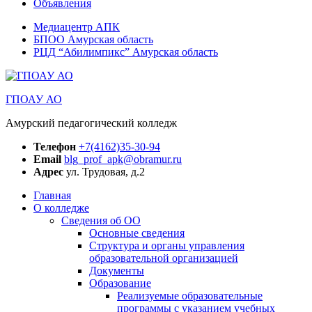
Объявления
Медиацентр АПК
БПОО Амурская область
РЦД “Абилимпикс” Амурская область
ГПОАУ АО
Амурский педагогический колледж
Телефон
+7(4162)35-30-94
Email
blg_prof_apk@obramur.ru
Адрес
ул. Трудовая, д.2
Главная
О колледже
Сведения об ОО
Основные сведения
Структура и органы управления
образовательной организацией
Документы
Образование
Реализуемые образовательные
программы с указанием учебных