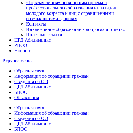
«Горячая линия» по вопросам приёма и
профессионального образования инвалидов
молодого возраста и лиц с ограниченными
возможностями здоровья
Контакты
Инклюзивное образование в вопросах и ответах
Полезные ссылки
ЦРД Абилимпикс
РЦОЭ
Новости
Верхнее меню
Обратная связь
Информация об обращении граждан
Сведения об ОО
ЦРД Абилимпикс
БПОО
Объявления
Обратная связь
Информация об обращении граждан
Сведения об ОО
ЦРД Абилимпикс
БПОО