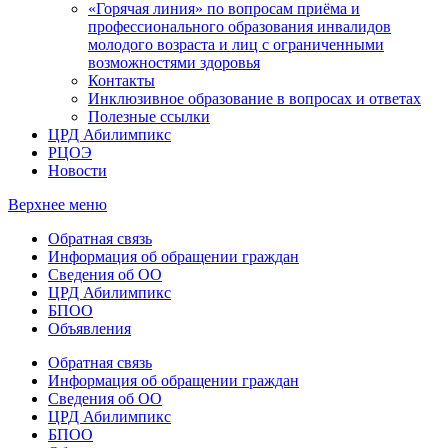
«Горячая линия» по вопросам приёма и
профессионального образования инвалидов
молодого возраста и лиц с ограниченными
возможностями здоровья
Контакты
Инклюзивное образование в вопросах и ответах
Полезные ссылки
ЦРД Абилимпикс
РЦОЭ
Новости
Верхнее меню
Обратная связь
Информация об обращении граждан
Сведения об ОО
ЦРД Абилимпикс
БПОО
Объявления
Обратная связь
Информация об обращении граждан
Сведения об ОО
ЦРД Абилимпикс
БПОО