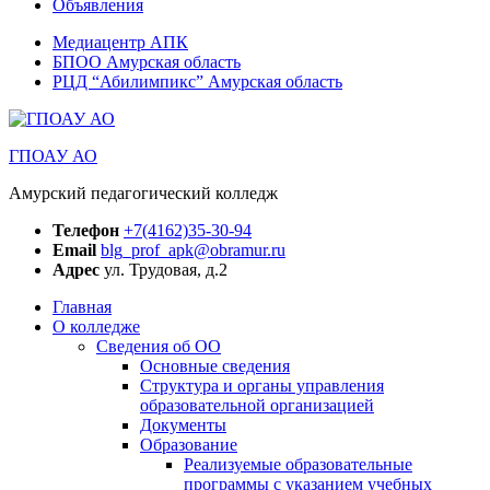
Объявления
Медиацентр АПК
БПОО Амурская область
РЦД “Абилимпикс” Амурская область
ГПОАУ АО
Амурский педагогический колледж
Телефон
+7(4162)35-30-94
Email
blg_prof_apk@obramur.ru
Адрес
ул. Трудовая, д.2
Главная
О колледже
Сведения об ОО
Основные сведения
Структура и органы управления
образовательной организацией
Документы
Образование
Реализуемые образовательные
программы с указанием учебных