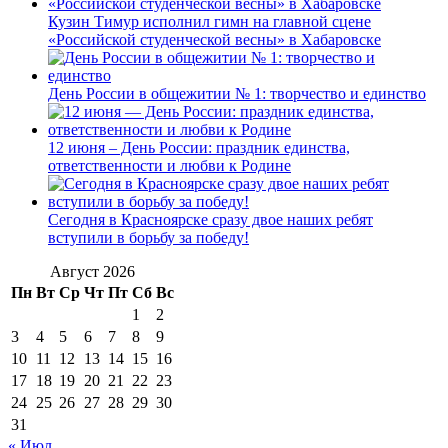
Кузин Тимур исполнил гимн на главной сцене
«Российской студенческой весны» в Хабаровске
День России в общежитии № 1: творчество и единство
12 июня – День России: праздник единства,
ответственности и любви к Родине
Сегодня в Красноярске сразу двое наших ребят
вступили в борьбу за победу!
Август 2026
Пн
Вт
Ср
Чт
Пт
Сб
Вс
1
2
3
4
5
6
7
8
9
10
11
12
13
14
15
16
17
18
19
20
21
22
23
24
25
26
27
28
29
30
31
« Июл