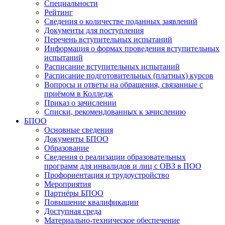
Специальности
Рейтинг
Сведения о количестве поданных заявлений
Документы для поступления
Перечень вступительных испытаний
Информация о формах проведения вступительных
испытаний
Расписание вступительных испытаний
Расписание подготовительных (платных) курсов
Вопросы и ответы на обращения, связанные с
приёмом в Колледж
Приказ о зачислении
Списки, рекомендованных к зачислению
БПОО
Основные сведения
Документы БПОО
Образование
Сведения о реализации образовательных
программ для инвалидов и лиц с ОВЗ в ПОО
Профориентация и трудоустройство
Мероприятия
Партнёры БПОО
Повышение квалификации
Доступная среда
Материально-техническое обеспечение