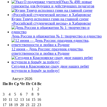
Указ № 498: новые
горизонты для будущих и действующих педагогов
Кузин Тимур исполнил гимн на главной сцене
«Российской студенческой весны» в Хабаровске
День России в общежитии № 1: творчество и единство
12 июня – День России: праздник единства,
ответственности и любви к Родине
Сегодня в Красноярске сразу двое наших ребят
вступили в борьбу за победу!
Август 2026
Пн
Вт
Ср
Чт
Пт
Сб
Вс
1
2
3
4
5
6
7
8
9
10
11
12
13
14
15
16
17
18
19
20
21
22
23