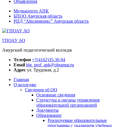
Объявления
Медиацентр АПК
БПОО Амурская область
РЦД “Абилимпикс” Амурская область
ГПОАУ АО
Амурский педагогический колледж
Телефон
+7(4162)35-30-94
Email
blg_prof_apk@obramur.ru
Адрес
ул. Трудовая, д.2
Главная
О колледже
Сведения об ОО
Основные сведения
Структура и органы управления
образовательной организацией
Документы
Образование
Реализуемые образовательные
программы с указанием учебных