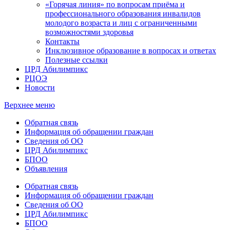
«Горячая линия» по вопросам приёма и
профессионального образования инвалидов
молодого возраста и лиц с ограниченными
возможностями здоровья
Контакты
Инклюзивное образование в вопросах и ответах
Полезные ссылки
ЦРД Абилимпикс
РЦОЭ
Новости
Верхнее меню
Обратная связь
Информация об обращении граждан
Сведения об ОО
ЦРД Абилимпикс
БПОО
Объявления
Обратная связь
Информация об обращении граждан
Сведения об ОО
ЦРД Абилимпикс
БПОО