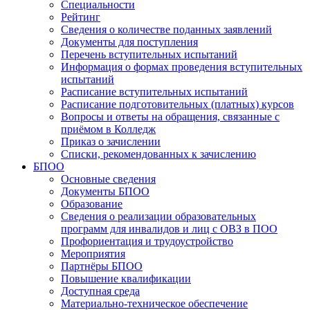
Специальности
Рейтинг
Сведения о количестве поданных заявлений
Документы для поступления
Перечень вступительных испытаний
Информация о формах проведения вступительных
испытаний
Расписание вступительных испытаний
Расписание подготовительных (платных) курсов
Вопросы и ответы на обращения, связанные с
приёмом в Колледж
Приказ о зачислении
Списки, рекомендованных к зачислению
БПОО
Основные сведения
Документы БПОО
Образование
Сведения о реализации образовательных
программ для инвалидов и лиц с ОВЗ в ПОО
Профориентация и трудоустройство
Мероприятия
Партнёры БПОО
Повышение квалификации
Доступная среда
Материально-техническое обеспечение