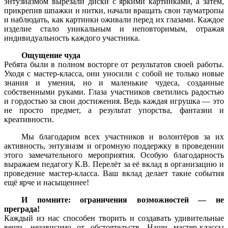
энтузиазмом вырезали диски с яркими картинками, а затем,
прикрепив шпажки и нитки, начали вращать свои тауматропы
и наблюдать, как картинки оживали перед их глазами. Каждое
изделие стало уникальным и неповторимым, отражая
индивидуальность каждого участника.
Ощущение чуда
Ребята были в полном восторге от результатов своей работы.
Уходя с мастер-класса, они уносили с собой не только новые
знания и умения, но и маленькие чудеса, созданные
собственными руками. Глаза участников светились радостью
и гордостью за свои достижения. Ведь каждая игрушка — это
не просто предмет, а результат упорства, фантазии и
креативности.
Мы благодарим всех участников и волонтёров за их
активность, энтузиазм и огромную поддержку в проведении
этого замечательного мероприятия. Особую благодарность
выражаем педагогу К.В. Перелёт за её вклад в организацию и
проведение мастер-класса. Ваш вклад делает такие события
ещё ярче и насыщеннее!
И помните: ограничения возможностей — не
преграда!
Каждый из нас способен творить и создавать удивительные
вещи, независимо от обстоятельств. Наши мастер-классы