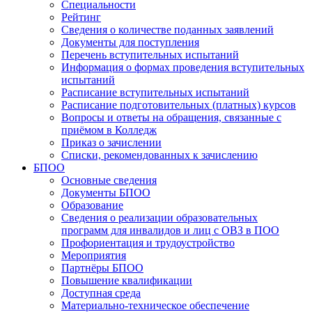
Специальности
Рейтинг
Сведения о количестве поданных заявлений
Документы для поступления
Перечень вступительных испытаний
Информация о формах проведения вступительных
испытаний
Расписание вступительных испытаний
Расписание подготовительных (платных) курсов
Вопросы и ответы на обращения, связанные с
приёмом в Колледж
Приказ о зачислении
Списки, рекомендованных к зачислению
БПОО
Основные сведения
Документы БПОО
Образование
Сведения о реализации образовательных
программ для инвалидов и лиц с ОВЗ в ПОО
Профориентация и трудоустройство
Мероприятия
Партнёры БПОО
Повышение квалификации
Доступная среда
Материально-техническое обеспечение