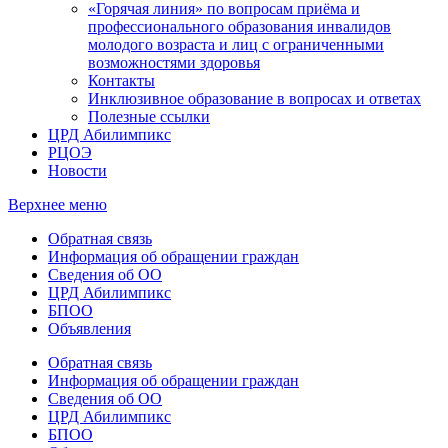
«Горячая линия» по вопросам приёма и
профессионального образования инвалидов
молодого возраста и лиц с ограниченными
возможностями здоровья
Контакты
Инклюзивное образование в вопросах и ответах
Полезные ссылки
ЦРД Абилимпикс
РЦОЭ
Новости
Верхнее меню
Обратная связь
Информация об обращении граждан
Сведения об ОО
ЦРД Абилимпикс
БПОО
Объявления
Обратная связь
Информация об обращении граждан
Сведения об ОО
ЦРД Абилимпикс
БПОО