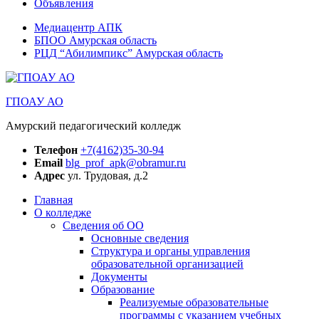
Объявления
Медиацентр АПК
БПОО Амурская область
РЦД “Абилимпикс” Амурская область
ГПОАУ АО
Амурский педагогический колледж
Телефон
+7(4162)35-30-94
Email
blg_prof_apk@obramur.ru
Адрес
ул. Трудовая, д.2
Главная
О колледже
Сведения об ОО
Основные сведения
Структура и органы управления
образовательной организацией
Документы
Образование
Реализуемые образовательные
программы с указанием учебных