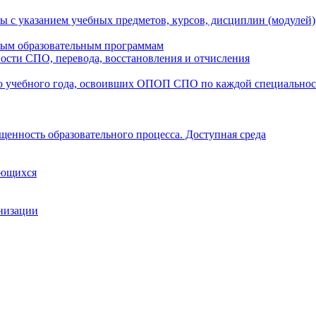
ы с указанием учебных предметов, курсов, дисциплин (модулей
мым образовательным программам
ости СПО, перевода, восстановления и отчисления
о учебного года, освоивших ОПОП СПО по каждой специально
щенность образовательного процесса. Доступная среда
ающихся
анизации