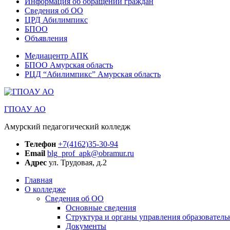
Информация об обращении граждан
Сведения об ОО
ЦРД Абилимпикс
БПОО
Объявления
Медиацентр АПК
БПОО Амурская область
РЦД “Абилимпикс” Амурская область
ГПОАУ АО
Амурский педагогический колледж
Телефон
+7(4162)35-30-94
Email
blg_prof_apk@obramur.ru
Адрес
ул. Трудовая, д.2
Главная
О колледже
Сведения об ОО
Основные сведения
Структура и органы управления образователь
Документы