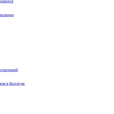
ающихся
анизации
испытаний
мом в Колледж