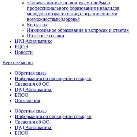
«Горячая линия» по вопросам приёма и
профессионального образования инвалидов
молодого возраста и лиц с ограниченными
возможностями здоровья
Контакты
Инклюзивное образование в вопросах и ответах
Полезные ссылки
ЦРД Абилимпикс
РЦОЭ
Новости
Верхнее меню
Обратная связь
Информация об обращении граждан
Сведения об ОО
ЦРД Абилимпикс
БПОО
Объявления
Обратная связь
Информация об обращении граждан
Сведения об ОО
ЦРД Абилимпикс
БПОО