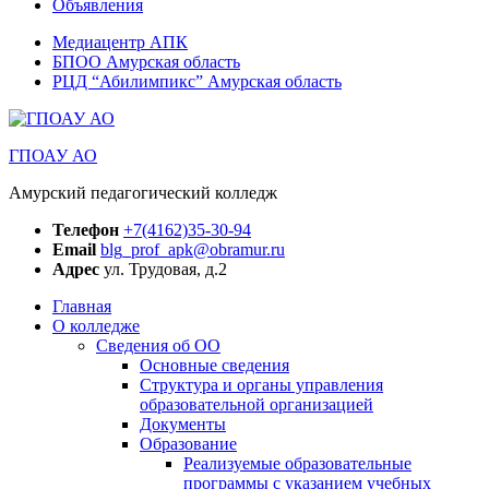
Объявления
Медиацентр АПК
БПОО Амурская область
РЦД “Абилимпикс” Амурская область
ГПОАУ АО
Амурский педагогический колледж
Телефон
+7(4162)35-30-94
Email
blg_prof_apk@obramur.ru
Адрес
ул. Трудовая, д.2
Главная
О колледже
Сведения об ОО
Основные сведения
Структура и органы управления
образовательной организацией
Документы
Образование
Реализуемые образовательные
программы с указанием учебных