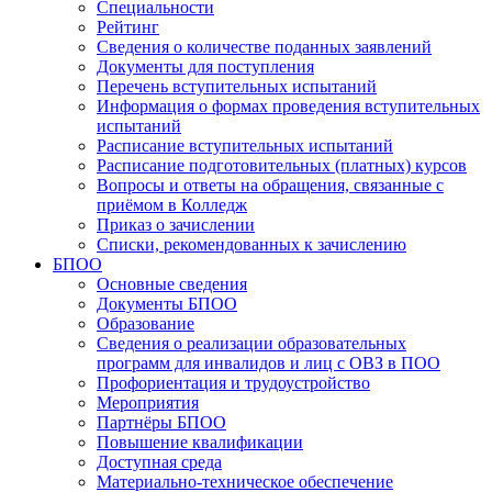
Специальности
Рейтинг
Сведения о количестве поданных заявлений
Документы для поступления
Перечень вступительных испытаний
Информация о формах проведения вступительных
испытаний
Расписание вступительных испытаний
Расписание подготовительных (платных) курсов
Вопросы и ответы на обращения, связанные с
приёмом в Колледж
Приказ о зачислении
Списки, рекомендованных к зачислению
БПОО
Основные сведения
Документы БПОО
Образование
Сведения о реализации образовательных
программ для инвалидов и лиц с ОВЗ в ПОО
Профориентация и трудоустройство
Мероприятия
Партнёры БПОО
Повышение квалификации
Доступная среда
Материально-техническое обеспечение