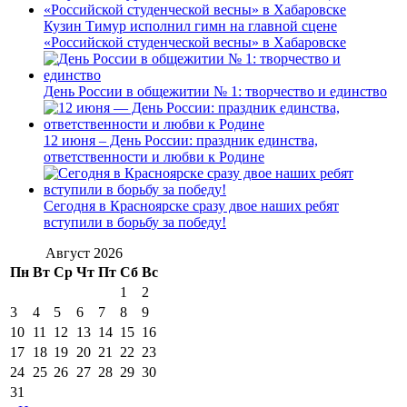
Кузин Тимур исполнил гимн на главной сцене
«Российской студенческой весны» в Хабаровске
День России в общежитии № 1: творчество и единство
12 июня – День России: праздник единства,
ответственности и любви к Родине
Сегодня в Красноярске сразу двое наших ребят
вступили в борьбу за победу!
Август 2026
Пн
Вт
Ср
Чт
Пт
Сб
Вс
1
2
3
4
5
6
7
8
9
10
11
12
13
14
15
16
17
18
19
20
21
22
23
24
25
26
27
28
29
30
31