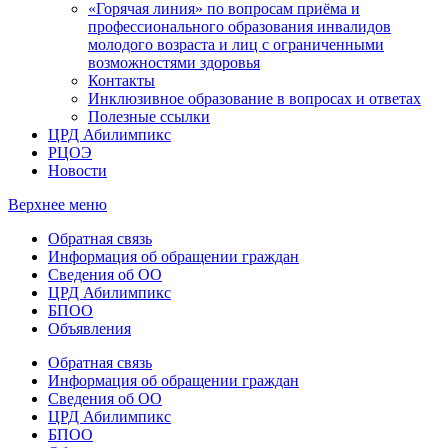
«Горячая линия» по вопросам приёма и
профессионального образования инвалидов
молодого возраста и лиц с ограниченными
возможностями здоровья
Контакты
Инклюзивное образование в вопросах и ответах
Полезные ссылки
ЦРД Абилимпикс
РЦОЭ
Новости
Верхнее меню
Обратная связь
Информация об обращении граждан
Сведения об ОО
ЦРД Абилимпикс
БПОО
Объявления
Обратная связь
Информация об обращении граждан
Сведения об ОО
ЦРД Абилимпикс
БПОО