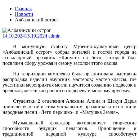
Главная
Новости
Албазинский острог
14.10.2024
15.10.2024
admin
В минувшую субботу Музейно-культурный центр
«Албазинский острог» собрал жителей и гостей города на
фольклорный праздник «Капуста на бис», который был
посвящен сбору урожая и сезону засолки этого овоща.
На территории комплекса была организована выставка-
распродажа изделий амурских мастеров; мастер-классы, где
участники мероприятия могли научиться созданию подвесок и
брелоков, мезенской росписи по дереву и многому другому.
Студентки 2 отделения Алехина Алина и Шакун Дарья
приняли участие в этом уникальном празднике и исполнили
народные песни «Лети перышко» и «Матушка Земля».
Музыкальный фольклор активизирует творческие
способности будущих педагогов. Приобщение к
традиционной народной культуре способствует