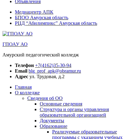
Объявления
Медиацентр АПК
БПОО Амурская область
РЦД “Абилимпикс” Амурская область
ГПОАУ АО
Амурский педагогический колледж
Телефон
+7(4162)35-30-94
Email
blg_prof_apk@obramur.ru
Адрес
ул. Трудовая, д.2
Главная
О колледже
Сведения об ОО
Основные сведения
Структура и органы управления
образовательной организацией
Документы
Образование
Реализуемые образовательные
программы с указанием учебных