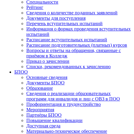
Специальности
Рейтинг
Сведения о количестве поданных заявлений
Документы для поступления
Перечень вступительных испытаний
Информация о формах проведения вступительных
испытаний
Расписание вступительных испытаний
Расписание подготовительных (платных) курсов
Вопросы и ответы на обращения, связанные с
приёмом в Колледж
Приказ о зачислении
Списки, рекомендованных к зачислению
БПОО
Основные сведения
Документы БПОО
Образование
Сведения о реализации образовательных
программ для инвалидов и лиц с ОВЗ в ПОО
Профориентация и трудоустройство
Мероприятия
Партнёры БПОО
Повышение квалификации
Доступная среда
Материально-техническое обеспечение