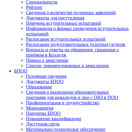
Специальности
Рейтинг
Сведения о количестве поданных заявлений
Документы для поступления
Перечень вступительных испытаний
Информация о формах проведения вступительных
испытаний
Расписание вступительных испытаний
Расписание подготовительных (платных) курсов
Вопросы и ответы на обращения, связанные с
приёмом в Колледж
Приказ о зачислении
Списки, рекомендованных к зачислению
БПОО
Основные сведения
Документы БПОО
Образование
Сведения о реализации образовательных
программ для инвалидов и лиц с ОВЗ в ПОО
Профориентация и трудоустройство
Мероприятия
Партнёры БПОО
Повышение квалификации
Доступная среда
Материально-техническое обеспечение