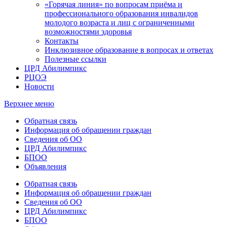
«Горячая линия» по вопросам приёма и
профессионального образования инвалидов
молодого возраста и лиц с ограниченными
возможностями здоровья
Контакты
Инклюзивное образование в вопросах и ответах
Полезные ссылки
ЦРД Абилимпикс
РЦОЭ
Новости
Верхнее меню
Обратная связь
Информация об обращении граждан
Сведения об ОО
ЦРД Абилимпикс
БПОО
Объявления
Обратная связь
Информация об обращении граждан
Сведения об ОО
ЦРД Абилимпикс
БПОО