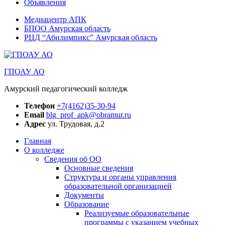
Объявления
Медиацентр АПК
БПОО Амурская область
РЦД “Абилимпикс” Амурская область
ГПОАУ АО
Амурский педагогический колледж
Телефон
+7(4162)35-30-94
Email
blg_prof_apk@obramur.ru
Адрес
ул. Трудовая, д.2
Главная
О колледже
Сведения об ОО
Основные сведения
Структура и органы управления
образовательной организацией
Документы
Образование
Реализуемые образовательные
программы с указанием учебных